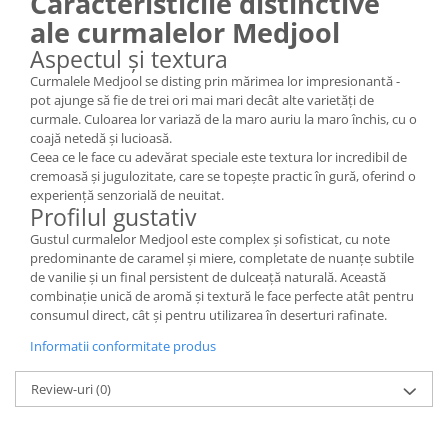
Caracteristicile distinctive
ale curmalelor Medjool
Aspectul și textura
Curmalele Medjool se disting prin mărimea lor impresionantă -
pot ajunge să fie de trei ori mai mari decât alte varietăți de
curmale. Culoarea lor variază de la maro auriu la maro închis, cu o
coajă netedă și lucioasă.
Ceea ce le face cu adevărat speciale este textura lor incredibil de
cremoasă și jugulozitate, care se topește practic în gură, oferind o
experiență senzorială de neuitat.
Profilul gustativ
Gustul curmalelor Medjool este complex și sofisticat, cu note
predominante de caramel și miere, completate de nuanțe subtile
de vanilie și un final persistent de dulceață naturală. Această
combinație unică de aromă și textură le face perfecte atât pentru
consumul direct, cât și pentru utilizarea în deserturi rafinate.
Informatii conformitate produs
Review-uri
(0)