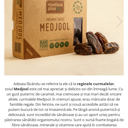
PASTE
CREME ȘI PASTE TARTINABILE
CONDIMENTE
CEAIURI GRECEȘTI
CIOCOLATĂ ȘI CACAO
HEALTHY SNACKS
SUPERALIMENTE
LACTATE
BACANIE
PRODUSE ECO / ORGANICE
PRODUSE ROMÂNEȘTI
Adesea făcându-se referire la ele că la
reginele curmalelor
,
COSMETICE
soiul
Medjool
este cel mai apreciat și delicios soi din întreagă lume. Cu
un gust puternic de caramel, mai cremoase și mai mari decât oricare
REMEDII NATURISTE
altele, curmalele Medjool, în vremuri apuse, erau mâncate doar de
familiile regale. Din fericire, ne sunt și nouă accesibile astăzi să ne
TOATE PRODUSELE
putem bucură de tot ce înseamnă ele. Pe lângă aromă puternică și
delicioasă, sunt incredibil de sănătoase și au un aport uriaș pentru
păstrarea sănătății organismului nostru. Sunt o sursă foarte bogată de
fibre sănătoase, minerale și vitamine care ajută în combaterea