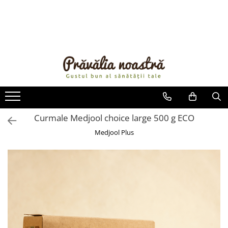
PRODUSE
NOUTĂȚI
ALIMENTE
ULEIURI ȘI UNTURI
MĂSLINE
NUCI ȘI SEMINȚE
Curmale Medjool choice large 500 g ECO
FRUCTE DESHIDRATATE
Medjool Plus
ÎNDULCITORI NATURALI / MIERE
FRUCTE LA CONSERVĂ
OȚETURI ȘI SOSURI
SOSURI
FĂINĂ FĂRĂ GLUTEN
BĂUTURI / LAPTE VEGETAL
OREZ ȘI CEREALE