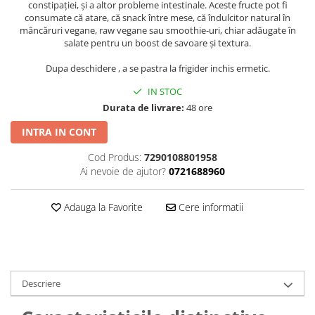
constipației, și a altor probleme intestinale. Aceste fructe pot fi
consumate că atare, că snack între mese, că îndulcitor natural în
mâncăruri vegane, raw vegane sau smoothie-uri, chiar adăugate în
salate pentru un boost de savoare și textura.
Dupa deschidere , a se pastra la frigider inchis ermetic.
IN STOC
Durata de livrare:
48 ore
INTRA IN CONT
Cod Produs:
7290108801958
Ai nevoie de ajutor?
0721688960
Adauga la Favorite
Cere informatii
Descriere