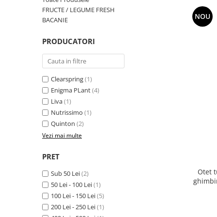
PASTE
FRUCTE / LEGUME FRESH
CREME ȘI PASTE TARTINABILE
NOU
BACANIE
CONDIMENTE
PRODUCATORI
CEAIURI GRECEȘTI
CIOCOLATĂ ȘI CACAO
HEALTHY SNACKS
Clearspring
(1)
SUPERALIMENTE
Enigma PLant
(4)
LACTATE
Liva
(1)
BACANIE
Nutrissimo
(1)
PRODUSE ECO / ORGANICE
Quinton
(2)
PRODUSE ROMÂNEȘTI
Vezi mai multe
COSMETICE
PRET
REMEDII NATURISTE
Otet 
Sub 50 Lei
(2)
TOATE PRODUSELE
ghimbir
50 Lei - 100 Lei
(1)
100 Lei - 150 Lei
(5)
200 Lei - 250 Lei
(1)