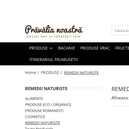
PRODUSE
NOUTĂȚI
ALIMENTE
PRODUSE
BACANIE
PRODUSE VRAC
FRUCTE
ULEIURI ȘI UNTURI
MĂSLINE
ITINERARIUL FRUMUSETII
NUCI ȘI SEMINȚE
FRUCTE DESHIDRATATE
Home /
PRODUSE /
REMEDII NATURISTE
ÎNDULCITORI NATURALI / MIERE
FRUCTE LA CONSERVĂ
REMED
REMEDII NATURISTE
OȚETURI ȘI SOSURI
Afiseaza:
ALIMENTE
SOSURI
PRODUSE ECO / ORGANICE
FĂINĂ FĂRĂ GLUTEN
PRODUSE ROMANESTI
BĂUTURI / LAPTE VEGETAL
COSMETICE
REMEDII NATURISTE
OREZ ȘI CEREALE
Toate Produsele