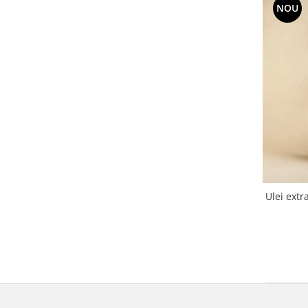
NOU
Ulei ext