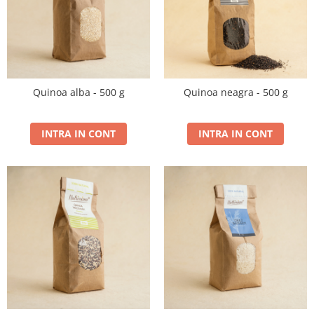
PASTE
CREME ȘI PASTE TARTINABILE
CONDIMENTE
CEAIURI GRECEȘTI
CIOCOLATĂ ȘI CACAO
Quinoa alba - 500 g
Quinoa neagra - 500 g
HEALTHY SNACKS
SUPERALIMENTE
LACTATE
INTRA IN CONT
INTRA IN CONT
BACANIE
PRODUSE ECO / ORGANICE
PRODUSE ROMÂNEȘTI
COSMETICE
REMEDII NATURISTE
TOATE PRODUSELE