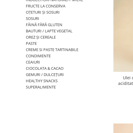
PASTE
FRUCTE LA CONSERVA
CREME ȘI PASTE TARTINABILE
OȚETURI ȘI SOSURI
CONDIMENTE
SOSURI
FĂINĂ FĂRĂ GLUTEN
CEAIURI GRECEȘTI
BAUTURI / LAPTE VEGETAL
CIOCOLATĂ ȘI CACAO
OREZ ȘI CEREALE
HEALTHY SNACKS
PASTE
SUPERALIMENTE
CREME SI PASTE TARTINABILE
CONDIMENTE
LACTATE
CEAIURI
BACANIE
CIOCOLATA & CACAO
PRODUSE ECO / ORGANICE
GEMURI / DULCEȚURI
Ulei 
HEALTHY SNACKS
PRODUSE ROMÂNEȘTI
aciditat
SUPERALIMENTE
COSMETICE
REMEDII NATURISTE
TOATE PRODUSELE