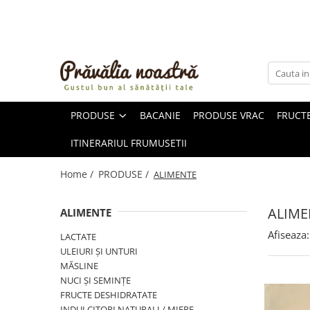
PRODUSE
NOUTĂȚI
ALIMENTE
PRODUSE
BACANIE
PRODUSE VRAC
FRUCTE
ULEIURI ȘI UNTURI
MĂSLINE
ITINERARIUL FRUMUSETII
NUCI ȘI SEMINȚE
FRUCTE DESHIDRATATE
Home /
PRODUSE /
ALIMENTE
ÎNDULCITORI NATURALI / MIERE
FRUCTE LA CONSERVĂ
ALIME
ALIMENTE
OȚETURI ȘI SOSURI
Afiseaza:
LACTATE
SOSURI
ULEIURI ȘI UNTURI
FĂINĂ FĂRĂ GLUTEN
MĂSLINE
BĂUTURI / LAPTE VEGETAL
NUCI ȘI SEMINȚE
FRUCTE DESHIDRATATE
OREZ ȘI CEREALE
INDULCITORI NATURALI / MIERE