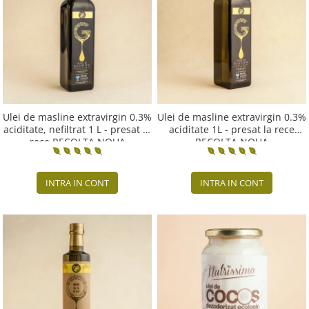
PASTE
CREME ȘI PASTE TARTINABILE
CONDIMENTE
CEAIURI GRECEȘTI
CIOCOLATĂ ȘI CACAO
HEALTHY SNACKS
SUPERALIMENTE
Ulei de masline extravirgin 0.3%
Ulei de masline extravirgin 0.3%
aciditate, nefiltrat 1 L - presat la
aciditate 1L - presat la rece
LACTATE
rece RECOLTA NOUA
RECOLTA NOUA
BACANIE
PRODUSE ECO / ORGANICE
INTRA IN CONT
INTRA IN CONT
PRODUSE ROMÂNEȘTI
COSMETICE
REMEDII NATURISTE
TOATE PRODUSELE