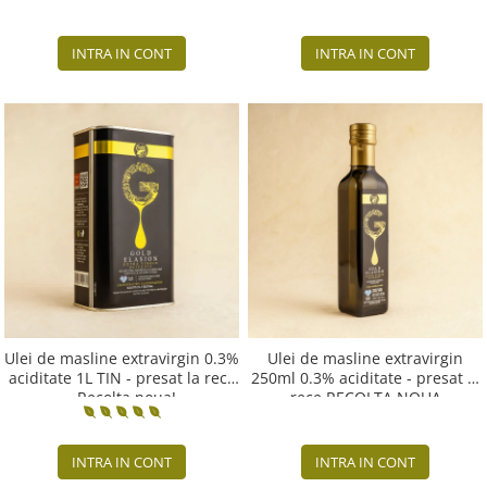
INTRA IN CONT
INTRA IN CONT
Ulei de masline extravirgin 0.3%
Ulei de masline extravirgin
aciditate 1L TIN - presat la rece
250ml 0.3% aciditate - presat la
- Recolta noua!
rece RECOLTA NOUA
INTRA IN CONT
INTRA IN CONT