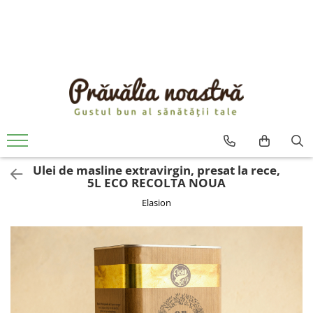
PRODUSE
NOUTĂȚI
ALIMENTE
ULEIURI ȘI UNTURI
MĂSLINE
NUCI ȘI SEMINȚE
Ulei de masline extravirgin, presat la rece,
FRUCTE DESHIDRATATE
5L ECO RECOLTA NOUA
ÎNDULCITORI NATURALI / MIERE
Elasion
FRUCTE LA CONSERVĂ
OȚETURI ȘI SOSURI
SOSURI
FĂINĂ FĂRĂ GLUTEN
BĂUTURI / LAPTE VEGETAL
OREZ ȘI CEREALE