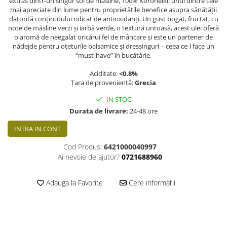
extras dintr-un singur soi de măsline, 100% Koroneiki, unul dintre cele
mai apreciate din lume pentru proprietățile benefice asupra sănătății
datorită conținutului ridicat de antioxidanți. Un gust bogat, fructat, cu
note de măsline verzi și iarbă verde, o textură untoasă, acest ulei oferă
o aromă de neegalat oricărui fel de mâncare și este un partener de
nădejde pentru oțeturile balsamice și dressinguri – ceea ce-l face un
“must-have” în bucătărie.
Aciditate:
<0.8%
Țara de proveniență:
Grecia
IN STOC
Durata de livrare:
24-48 ore
INTRA IN CONT
Cod Produs:
6421000040997
Ai nevoie de ajutor?
0721688960
Adauga la Favorite
Cere informatii