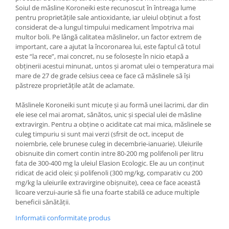
Soiul de măsline Koroneiki este recunoscut în întreaga lume
pentru proprietățile sale antioxidante, iar uleiul obținut a fost
considerat de-a lungul timpului medicament împotriva mai
multor boli. Pe lângă calitatea măslinelor, un factor extrem de
important, care a ajutat la încoronarea lui, este faptul că totul
este “la rece”, mai concret, nu se folosește în nicio etapă a
obținerii acestui minunat, untos și aromat ulei o temperatura mai
mare de 27 de grade celsius ceea ce face că măslinele să își
păstreze proprietățile atât de aclamate.
Măslinele Koroneiki sunt micuțe și au formă unei lacrimi, dar din
ele iese cel mai aromat, sănătos, unic și special ulei de măsline
extravirgin. Pentru a obține o aciditate cat mai mica, măslinele se
culeg timpuriu si sunt mai verzi (sfrsit de oct, inceput de
noiembrie, cele brunese culeg in decembrie-ianuarie). Uleiurile
obisnuite din comert contin intre 80-200 mg polifenoli per litru
fata de 300-400 mg la uleiul Elasion Ecologic. Ele au un conținut
ridicat de acid oleic și polifenoli (300 mg/kg, comparativ cu 200
mg/kg la uleiurile extravirgine obișnuite), ceea ce face această
licoare verzui-aurie să fie una foarte stabilă ce aduce multiple
beneficii sănătății.
Informatii conformitate produs