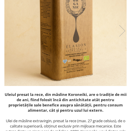
PASTE
CREME ȘI PASTE TARTINABILE
CONDIMENTE
CEAIURI GRECEȘTI
CIOCOLATĂ ȘI CACAO
HEALTHY SNACKS
SUPERALIMENTE
LACTATE
BACANIE
PRODUSE ECO / ORGANICE
PRODUSE ROMÂNEȘTI
COSMETICE
Uleiul presat la rece, din măsline Koroneiki, are o tradiție de mii
REMEDII NATURISTE
de ani, fiind folosit încă din antichitate atât pentru
proprietățile sale benefice asupra sănătății, pentru consum
TOATE PRODUSELE
alimentar, cât și pentru uzul lui extern.
Ulei de măsline extravirgin, presat la rece (max. 27 grade celsius), de o
calitate superioară, obținut exclusiv prin mijloace mecanice. Este