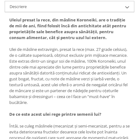
Descriere
Uleiul presat la rece, din măsline Koroneiki, are o tradiție
de mii de ani, fiind folosit încă din antichitate atât pentru
proprietățile sale benefice asupra sănătății, pentru
consum alimentar, cât și pentru uzul lui extern.
Ulei de măsline extravirgin, presat la rece (max. 27 grade celsius),
de o calitate superioară, obținut exclusiv prin mijloace mecanice.
Este extras dintr-un singur soi de măsline, 100% Koroneiki, unul
dintre cele mai apreciate din lume pentru proprietățile benefice
asupra sănătății datorită conținutului ridicat de antioxidanți. Un
gust bogat, fructat, cu note de măsline verzi și iarbă verde, o
textură untoasă, acest ulei oferă o aromă de neegalat oricărui fel
de mâncare și este un partener de nădejde pentru oțeturile
balsamice și dressinguri – ceea ce-l face un “must-have” în
bucătărie.
De ce este acest ulei rege printre semenii lui?
Întâi, se culeg măslinele (mecanizat și semi-mecanizat, pentru a se
evita deteriorarea fructelor deoarece cele lovite pot înainta
procesul de oxidare) care sunt aproape de momentul maturizării.