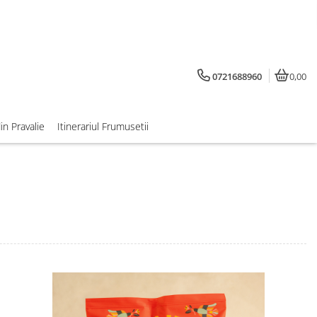
0721688960
0,00
din Pravalie
Itinerariul Frumusetii