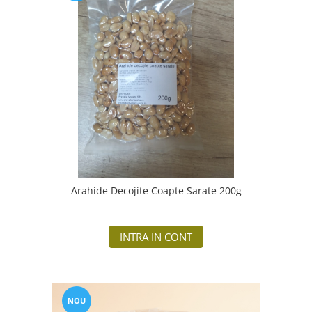
Arahide Decojite Coapte Sarate 200g
INTRA IN CONT
NOU