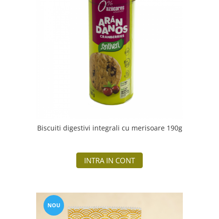
Biscuiti digestivi integrali cu merisoare 190g
INTRA IN CONT
NOU