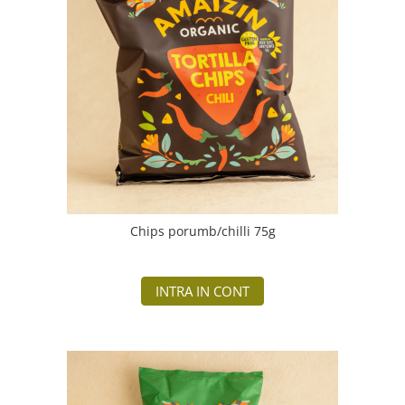
PASTE
CREME ȘI PASTE TARTINABILE
CONDIMENTE
CEAIURI GRECEȘTI
CIOCOLATĂ ȘI CACAO
HEALTHY SNACKS
SUPERALIMENTE
LACTATE
BACANIE
PRODUSE ECO / ORGANICE
Chips porumb/chilli 75g
PRODUSE ROMÂNEȘTI
COSMETICE
INTRA IN CONT
REMEDII NATURISTE
TOATE PRODUSELE