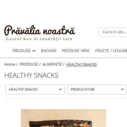
PRODUSE
NOUTĂȚI
ALIMENTE
ULEIURI ȘI UNTURI
PRODUSE
BACANIE
PRODUSE VRAC
FRUCTE / LEGUM
MĂSLINE
NUCI ȘI SEMINȚE
Home /
PRODUSE /
ALIMENTE /
HEALTHY SNACKS
FRUCTE DESHIDRATATE
HEALTHY SNACKS
ÎNDULCITORI NATURALI / MIERE
FRUCTE LA CONSERVĂ
HEALTHY SNACKS
PRODUCATORI
OȚETURI ȘI SOSURI
SOSURI
FĂINĂ FĂRĂ GLUTEN
BĂUTURI / LAPTE VEGETAL
OREZ ȘI CEREALE