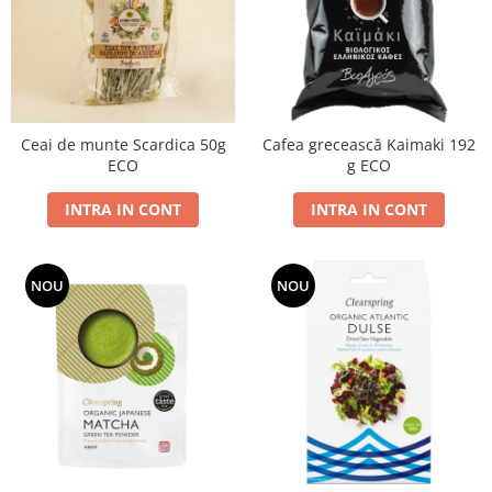
PASTE
CREME ȘI PASTE TARTINABILE
CONDIMENTE
CEAIURI GRECEȘTI
CIOCOLATĂ ȘI CACAO
Ceai de munte Scardica 50g
Cafea grecească Kaimaki 192
HEALTHY SNACKS
ECO
g ECO
SUPERALIMENTE
LACTATE
INTRA IN CONT
INTRA IN CONT
BACANIE
PRODUSE ECO / ORGANICE
NOU
NOU
PRODUSE ROMÂNEȘTI
COSMETICE
REMEDII NATURISTE
TOATE PRODUSELE