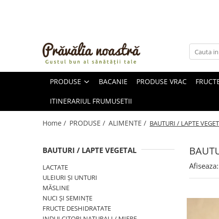
PRODUSE
NOUTĂȚI
ALIMENTE
PRODUSE
BACANIE
PRODUSE VRAC
FRUCTE
ULEIURI ȘI UNTURI
MĂSLINE
ITINERARIUL FRUMUSETII
NUCI ȘI SEMINȚE
FRUCTE DESHIDRATATE
Home /
PRODUSE /
ALIMENTE /
BAUTURI / LAPTE VEGE
ÎNDULCITORI NATURALI / MIERE
FRUCTE LA CONSERVĂ
BAUTU
BAUTURI / LAPTE VEGETAL
OȚETURI ȘI SOSURI
Afiseaza:
LACTATE
SOSURI
ULEIURI ȘI UNTURI
FĂINĂ FĂRĂ GLUTEN
MĂSLINE
BĂUTURI / LAPTE VEGETAL
NUCI ȘI SEMINȚE
FRUCTE DESHIDRATATE
OREZ ȘI CEREALE
INDULCITORI NATURALI / MIERE