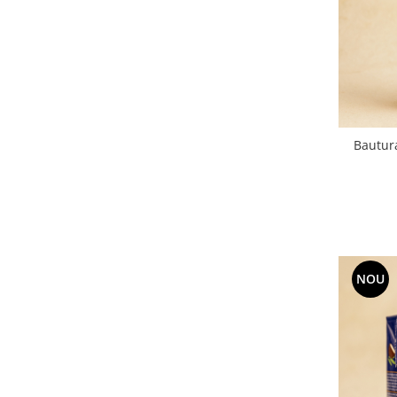
Bautur
NOU