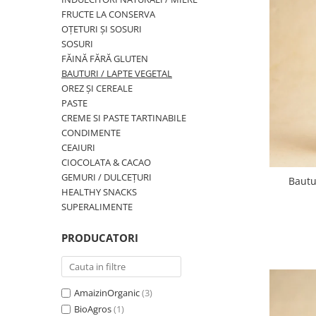
PASTE
FRUCTE LA CONSERVA
CREME ȘI PASTE TARTINABILE
OȚETURI ȘI SOSURI
CONDIMENTE
SOSURI
FĂINĂ FĂRĂ GLUTEN
CEAIURI GRECEȘTI
BAUTURI / LAPTE VEGETAL
CIOCOLATĂ ȘI CACAO
OREZ ȘI CEREALE
HEALTHY SNACKS
PASTE
SUPERALIMENTE
CREME SI PASTE TARTINABILE
CONDIMENTE
LACTATE
CEAIURI
BACANIE
CIOCOLATA & CACAO
PRODUSE ECO / ORGANICE
GEMURI / DULCEȚURI
Bautu
HEALTHY SNACKS
PRODUSE ROMÂNEȘTI
SUPERALIMENTE
COSMETICE
PRODUCATORI
REMEDII NATURISTE
TOATE PRODUSELE
AmaizinOrganic
(3)
BioAgros
(1)