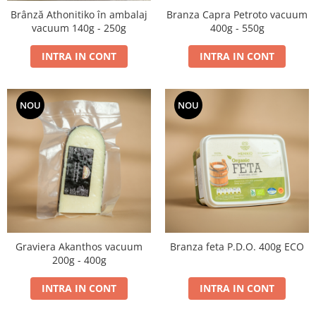
Brânză Athonitiko în ambalaj
Branza Capra Petroto vacuum
vacuum 140g - 250g
400g - 550g
INTRA IN CONT
INTRA IN CONT
NOU
NOU
Graviera Akanthos vacuum
Branza feta P.D.O. 400g ECO
200g - 400g
INTRA IN CONT
INTRA IN CONT