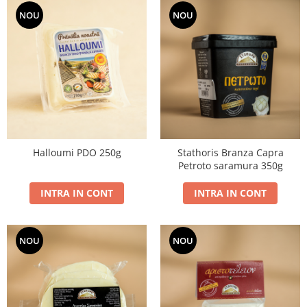
NOU
NOU
Halloumi PDO 250g
Stathoris Branza Capra
Petroto saramura 350g
INTRA IN CONT
INTRA IN CONT
NOU
NOU