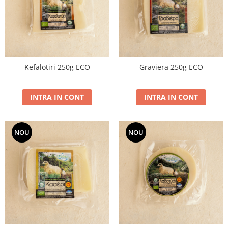
PASTE
CREME ȘI PASTE TARTINABILE
CONDIMENTE
CEAIURI GRECEȘTI
CIOCOLATĂ ȘI CACAO
Kefalotiri 250g ECO
Graviera 250g ECO
HEALTHY SNACKS
SUPERALIMENTE
LACTATE
INTRA IN CONT
INTRA IN CONT
BACANIE
PRODUSE ECO / ORGANICE
NOU
NOU
PRODUSE ROMÂNEȘTI
COSMETICE
REMEDII NATURISTE
TOATE PRODUSELE