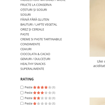
PASTE
FRUCTE LA CONSERVA
CREME ȘI PASTE TARTINABILE
OȚETURI ȘI SOSURI
CONDIMENTE
SOSURI
FĂINĂ FĂRĂ GLUTEN
CEAIURI GRECEȘTI
BAUTURI / LAPTE VEGETAL
CIOCOLATĂ ȘI CACAO
OREZ ȘI CEREALE
HEALTHY SNACKS
PASTE
SUPERALIMENTE
CREME SI PASTE TARTINABILE
CONDIMENTE
LACTATE
CEAIURI
BACANIE
CIOCOLATA & CACAO
PRODUSE ECO / ORGANICE
GEMURI / DULCEȚURI
Ulei 
HEALTHY SNACKS
PRODUSE ROMÂNEȘTI
aciditat
SUPERALIMENTE
COSMETICE
RATING
REMEDII NATURISTE
TOATE PRODUSELE
Peste
(8)
Peste
(8)
Peste
(8)
Peste
(8)