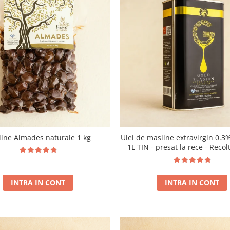
ine Almades naturale 1 kg
Ulei de masline extravirgin 0.3%
1L TIN - presat la rece - Recol
INTRA IN CONT
INTRA IN CONT