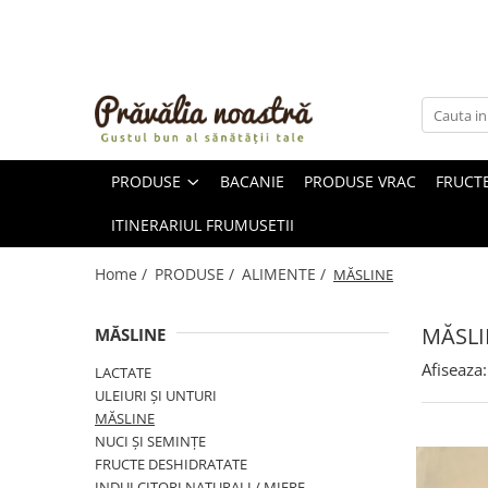
PRODUSE
NOUTĂȚI
ALIMENTE
PRODUSE
BACANIE
PRODUSE VRAC
FRUCTE
ULEIURI ȘI UNTURI
MĂSLINE
ITINERARIUL FRUMUSETII
NUCI ȘI SEMINȚE
FRUCTE DESHIDRATATE
Home /
PRODUSE /
ALIMENTE /
MĂSLINE
ÎNDULCITORI NATURALI / MIERE
FRUCTE LA CONSERVĂ
MĂSLI
MĂSLINE
OȚETURI ȘI SOSURI
Afiseaza:
LACTATE
SOSURI
ULEIURI ȘI UNTURI
FĂINĂ FĂRĂ GLUTEN
MĂSLINE
BĂUTURI / LAPTE VEGETAL
NUCI ȘI SEMINȚE
FRUCTE DESHIDRATATE
OREZ ȘI CEREALE
INDULCITORI NATURALI / MIERE