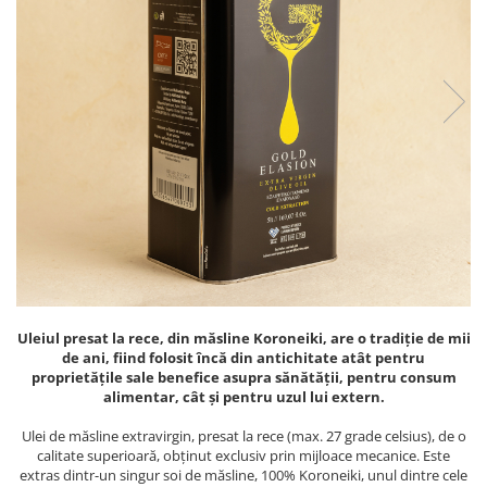
PASTE
CREME ȘI PASTE TARTINABILE
CONDIMENTE
CEAIURI GRECEȘTI
CIOCOLATĂ ȘI CACAO
HEALTHY SNACKS
SUPERALIMENTE
LACTATE
BACANIE
PRODUSE ECO / ORGANICE
PRODUSE ROMÂNEȘTI
COSMETICE
Uleiul presat la rece, din măsline Koroneiki, are o tradiție de mii
de ani, fiind folosit încă din antichitate atât pentru
REMEDII NATURISTE
proprietățile sale benefice asupra sănătății, pentru consum
alimentar, cât și pentru uzul lui extern.
TOATE PRODUSELE
Ulei de măsline extravirgin, presat la rece (max. 27 grade celsius), de o
calitate superioară, obținut exclusiv prin mijloace mecanice. Este
extras dintr-un singur soi de măsline, 100% Koroneiki, unul dintre cele