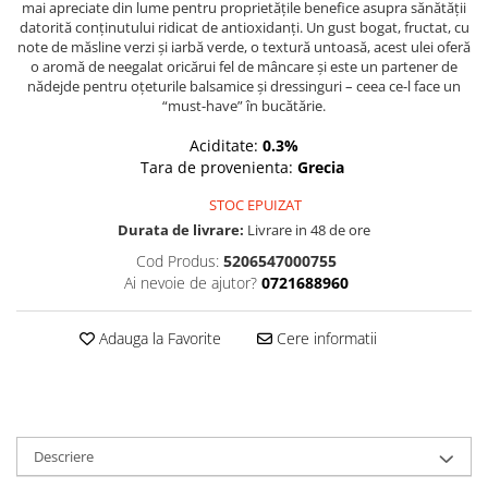
mai apreciate din lume pentru proprietățile benefice asupra sănătății
datorită conținutului ridicat de antioxidanți. Un gust bogat, fructat, cu
note de măsline verzi și iarbă verde, o textură untoasă, acest ulei oferă
o aromă de neegalat oricărui fel de mâncare și este un partener de
nădejde pentru oțeturile balsamice și dressinguri – ceea ce-l face un
“must-have” în bucătărie.
Aciditate:
0.3%
Tara de provenienta:
Grecia
STOC EPUIZAT
Durata de livrare:
Livrare in 48 de ore
Cod Produs:
5206547000755
Ai nevoie de ajutor?
0721688960
Adauga la Favorite
Cere informatii
Descriere