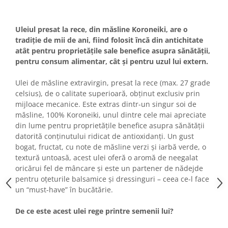
Uleiul presat la rece, din măsline Koroneiki, are o
tradiție de mii de ani, fiind folosit încă din antichitate
atât pentru proprietățile sale benefice asupra sănătății,
pentru consum alimentar, cât și pentru uzul lui extern.
Ulei de măsline extravirgin, presat la rece (max. 27 grade
celsius), de o calitate superioară, obținut exclusiv prin
mijloace mecanice. Este extras dintr-un singur soi de
măsline, 100% Koroneiki, unul dintre cele mai apreciate
din lume pentru proprietățile benefice asupra sănătății
datorită conținutului ridicat de antioxidanți. Un gust
bogat, fructat, cu note de măsline verzi și iarbă verde, o
textură untoasă, acest ulei oferă o aromă de neegalat
oricărui fel de mâncare și este un partener de nădejde
pentru oțeturile balsamice și dressinguri – ceea ce-l face
un “must-have” în bucătărie.
De ce este acest ulei rege printre semenii lui?