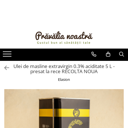
PRODUSE
NOUTĂȚI
ALIMENTE
ULEIURI ȘI UNTURI
MĂSLINE
NUCI ȘI SEMINȚE
Ulei de masline extravirgin 0.3% aciditate 5 L -
presat la rece RECOLTA NOUA
FRUCTE DESHIDRATATE
ÎNDULCITORI NATURALI / MIERE
Elasion
FRUCTE LA CONSERVĂ
OȚETURI ȘI SOSURI
SOSURI
FĂINĂ FĂRĂ GLUTEN
BĂUTURI / LAPTE VEGETAL
OREZ ȘI CEREALE