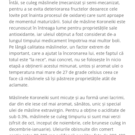
Întâi, se culeg măslinele (mecanizat și semi-mecanizat,
pentru a se evita deteriorarea fructelor deoarece cele
lovite pot înainta procesul de oxidare) care sunt aproape
de momentul maturizării. Soiul de măsline Koroneiki este
recunoscut în întreaga lume pentru proprietățile sale
antioxidante, iar uleiul obținut a fost considerat de-a
lungul timpului medicament împotriva mai multor boli.
Pe lângă calitatea măslinelor, un factor extrem de
important, care a ajutat la încoronarea lui, este faptul că
totul este “la rece”, mai concret, nu se folosește în nicio
etapă a obținerii acestui minunat, untos și aromat ulei o
temperatura mai mare de 27 de grade celsius ceea ce
face că măslinele să își păstreze proprietățile atât de
aclamate.
Măslinele Koroneiki sunt micuțe și au formă unei lacrimi,
dar din ele iese cel mai aromat, sănătos, unic și special
ulei de măsline extravirgin. Pentru a obține o aciditate de
sub 0.3%, măslinele se culeg timpuriu si sunt mai verzi
(sfrsit de oct, inceput de noiembrie, cele brunese culeg in
decembrie-ianuarie). Uleiurile obisnuite din comert