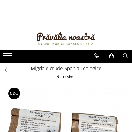
PRODUSE
NOUTĂȚI
ALIMENTE
ULEIURI ȘI UNTURI
MĂSLINE
NUCI ȘI SEMINȚE
Migdale crude Spania Ecologice
FRUCTE DESHIDRATATE
Nutrissimo
ÎNDULCITORI NATURALI / MIERE
FRUCTE LA CONSERVĂ
NOU
OȚETURI ȘI SOSURI
SOSURI
FĂINĂ FĂRĂ GLUTEN
BĂUTURI / LAPTE VEGETAL
OREZ ȘI CEREALE