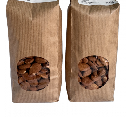
PASTE
CREME ȘI PASTE TARTINABILE
CONDIMENTE
CEAIURI GRECEȘTI
CIOCOLATĂ ȘI CACAO
HEALTHY SNACKS
SUPERALIMENTE
LACTATE
BACANIE
PRODUSE ECO / ORGANICE
PRODUSE ROMÂNEȘTI
COSMETICE
REMEDII NATURISTE
TOATE PRODUSELE