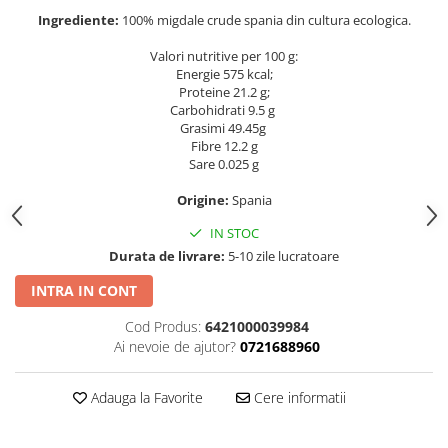
Ingrediente:
100% migdale crude spania din cultura ecologica.
Valori nutritive per 100 g:
Energie 575 kcal;
Proteine 21.2 g;
Carbohidrati 9.5 g
Grasimi 49.45g
Fibre 12.2 g
Sare 0.025 g
Origine:
Spania
IN STOC
Durata de livrare:
5-10 zile lucratoare
INTRA IN CONT
Cod Produs:
6421000039984
Ai nevoie de ajutor?
0721688960
Adauga la Favorite
Cere informatii