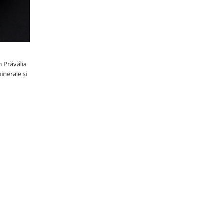
n Prăvălia
inerale și