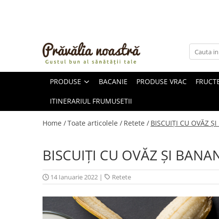
PRODUSE
NOUTĂȚI
ALIMENTE
PRODUSE
BACANIE
PRODUSE VRAC
FRUCTE
ULEIURI ȘI UNTURI
MĂSLINE
ITINERARIUL FRUMUSETII
NUCI ȘI SEMINȚE
FRUCTE DESHIDRATATE
Home /
Toate articolele /
Retete /
BISCUIȚI CU OVĂZ Ș
ÎNDULCITORI NATURALI / MIERE
FRUCTE LA CONSERVĂ
BISCUIȚI CU OVĂZ ȘI BANA
OȚETURI ȘI SOSURI
SOSURI
14 Ianuarie 2022
|
Retete
FĂINĂ FĂRĂ GLUTEN
BĂUTURI / LAPTE VEGETAL
OREZ ȘI CEREALE