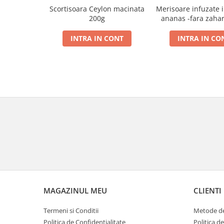
Scortisoara Ceylon macinata
Merisoare infuzate 
200g
ananas -fara zahar
INTRA IN CONT
INTRA IN CO
MAGAZINUL MEU
CLIENTI
Termeni si Conditii
Metode de
Politica de Confidentialitate
Politica d