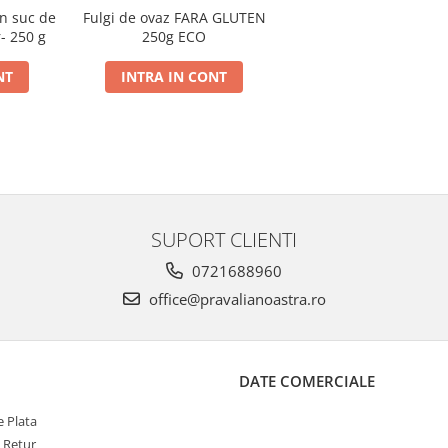
in suc de
Fulgi de ovaz FARA GLUTEN
- 250 g
250g ECO
NT
INTRA IN CONT
SUPORT CLIENTI
0721688960
office@pravalianoastra.ro
DATE COMERCIALE
 Plata
e Retur