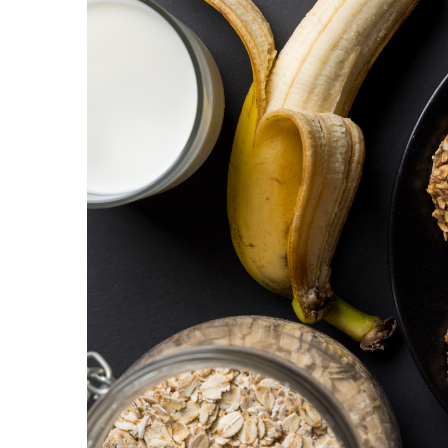
PASTE
CREME ȘI PASTE TARTINABILE
CONDIMENTE
CEAIURI GRECEȘTI
CIOCOLATĂ ȘI CACAO
HEALTHY SNACKS
SUPERALIMENTE
LACTATE
BACANIE
PRODUSE ECO / ORGANICE
PRODUSE ROMÂNEȘTI
COSMETICE
REMEDII NATURISTE
TOATE PRODUSELE