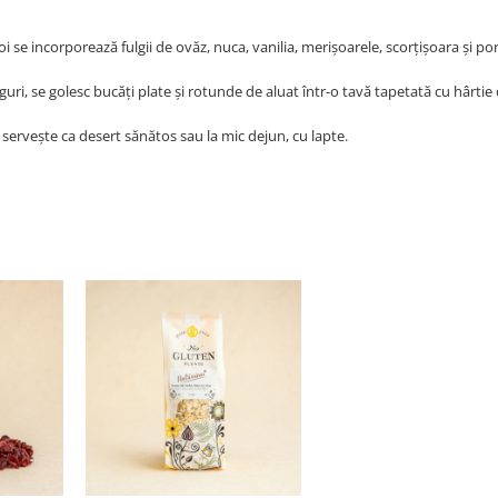
 se incorporează fulgii de ovăz, nuca, vanilia, merișoarele, scorțișoara și po
guri, se golesc bucăți plate și rotunde de aluat într-o tavă tapetată cu hârtie
 servește ca desert sănătos sau la mic dejun, cu lapte.