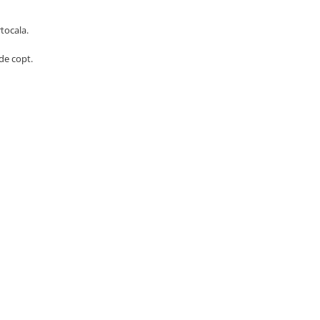
rtocala.
 de copt.