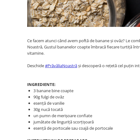
Ce facem atunci când avem poftă de banane și ovăz? Le combină
Noastră, Gustul bananelor coapte îmbracă fiecare turtiță într
vitamine.
Deschide
#PrăvăliaNoastră
și descoperă o rețetă cel puțin in
INGREDIENTE:
3 banane bine coapte
90g fulgi de ovăz
esență de vanilie
30g nucă tocată
un pumn de merișoare confiate
jumătate de linguriță scorțișoară
esență de portocale sau coajă de portocale