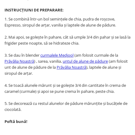
INSTRUCȚIUNI DE PREPARARE:
1. Se combină într-un bol semințele de chia, pudra de roșcove,
Espresso, siropul de arțar, vanilia și laptele de alune de pădure.
2. Mai apoi, se golește în pahare, cât să umple 3/4 din pahar și se lasă la
frigider peste noapte, să se hidrateze chia.
3. Se dau în blender
curmalele Medjool
(am folosit curmale de la
Prăvălia Noastră
) , sarea, vanilia,
untul de alune de pădure
(am folosit
unt de alune de pădure de la
Prăvălia Noastră
), laptele de alune și
siropul de arțar.
4. Se toacă alunele mărunt și se golește 3/4 din cantitate în crema de
caramel (curmale) și apoi se pune crema în pahare, peste chia.
5. Se decorează cu restul alunelor de pădure mărunțite și bucățele de
ciocolată.
Poftă bună!