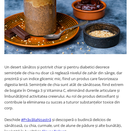
PASTE
CREME ȘI PASTE TARTINABILE
CONDIMENTE
CEAIURI GRECEȘTI
CIOCOLATĂ ȘI CACAO
HEALTHY SNACKS
SUPERALIMENTE
LACTATE
BACANIE
Un desert sănătos și potrivit chiar și pentru diabetici deorece
PRODUSE ECO / ORGANICE
semințele de chia nu doar că reglează nivelul de zahăr din sânge, dar
prezintă și un indice glicemic mic, fiind un produs care favorizeaza
PRODUSE ROMÂNEȘTI
digestia lentă. Semințele de chia sunt atât de sănătoase, fiind extrem
COSMETICE
de bogate în Omega 3 și Vitamina C, eliminând durerile articulare și
îmbunătățind activitatea creierului. Au rol de produs detoxifiant și
REMEDII NATURISTE
contribuie la eliminarea cu succes a tuturor substanțelor toxice din
corp.
TOATE PRODUSELE
Deschide
#PrăvăliaNoastră
și descoperă o budincă delicios de
sănătoasă, cu chia, curmale, unt de alune de pădure și alte bunătăți,