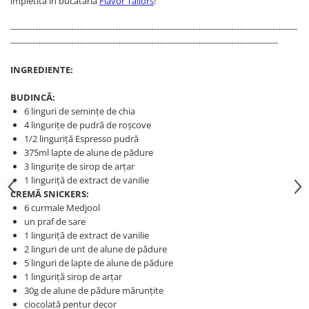
împletită în bucătăria
Flavor Tailors
!
--------------------------------------------------------------------------------------------------------
-------------------------------------------------------------------------------------------------
INGREDIENTE:
BUDINCĂ:
6 linguri de semințe de chia
4 lingurițe de pudră de roșcove
1/2 linguriță Espresso pudră
375ml lapte de alune de pădure
3 lingurițe de sirop de arțar
1 linguriță de extract de vanilie
CREMĂ SNICKERS:
6 curmale Medjool
un praf de sare
1 linguriță de extract de vanilie
2 linguri de unt de alune de pădure
5 linguri de lapte de alune de pădure
1 linguriță sirop de arțar
30g de alune de pădure mărunțite
ciocolată pentur decor