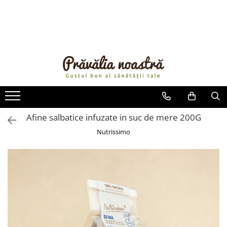
PRODUSE
NOUTĂȚI
ALIMENTE
ULEIURI ȘI UNTURI
MĂSLINE
NUCI ȘI SEMINȚE
Afine salbatice infuzate in suc de mere 200G
FRUCTE DESHIDRATATE
Nutrissimo
ÎNDULCITORI NATURALI / MIERE
FRUCTE LA CONSERVĂ
OȚETURI ȘI SOSURI
SOSURI
FĂINĂ FĂRĂ GLUTEN
BĂUTURI / LAPTE VEGETAL
OREZ ȘI CEREALE