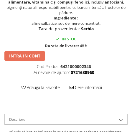
alimentare, vitamina C și compuși fenolici
, inclusiv
antociani
,
pigmenți naturali responsabili pentru culoarea intensă a fructelor de
pădure.
Ingrediente :
afine sălbatice, suc de mere concentrat.
Tara de provenienta:
Serbia
IN STOC
Durata de livrare:
48 h
INTRA IN CONT
Cod Produs:
6421000002346
Ai nevoie de ajutor?
0721688960
Adauga la Favorite
Cere informatii
Descriere
Afinele sălbatice infuzate în suc de mere sunt fructe deshidratate