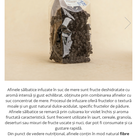
PASTE
CREME ȘI PASTE TARTINABILE
CONDIMENTE
CEAIURI GRECEȘTI
CIOCOLATĂ ȘI CACAO
HEALTHY SNACKS
SUPERALIMENTE
LACTATE
BACANIE
PRODUSE ECO / ORGANICE
PRODUSE ROMÂNEȘTI
Afinele sălbatice infuzate în suc de mere sunt fructe deshidratate cu
COSMETICE
aromă intensă și gust echilibrat, obținute prin combinarea afinelor cu
suc concentrat de mere. Procesul de infuzare oferă fructelor o textură
REMEDII NATURISTE
moale și un gust natural dulce-acidulat, specific fructelor de pădure.
Afinele sălbatice se remarcă prin culoarea lor violet închis și aroma
TOATE PRODUSELE
fructată caracteristică. Sunt frecvent utilizate în iaurt, cereale, granola,
deserturi sau mixuri de fructe uscate și nuci, dar pot fi consumate și ca
gustare rapidă.
Din punct de vedere nutrițional, afinele conțin în mod natural
fibre