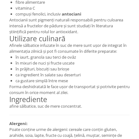
fibre alimentare
vitamina C
compuși fenolici, inclusiv
antociani
Antocianii sunt pigmenți naturali responsabili pentru culoarea
intensă a fructelor de pădure și sunt studiați în literatura
științifică pentru rolul lor antioxidant.
Utilizare culinară
Afinele sălbatice infuzate în suc de mere sunt ușor de integrat în
alimentația zilnică și pot fi consumate în diferite preparate:
în iaurt, granola sau terci de ovăz
în mixuri de nuci și fructe uscate
în prăjituri, biscuiți sau brioșe
ca ingredient în salate sau deserturi
ca gustare simplă între mese
Forma deshidratată le face ușor de transportat și potrivite pentru
consum în orice moment al zilei.
Ingrediente
afine sălbatice, suc de mere concentrat.
Alergeni:
Poate conține urme de alergeni: cereale care conțin gluten,
arahide, soia, lapte, fructe cu coajă, țelină, muștar, semințe de