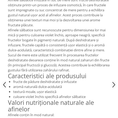
obținute printr-un proces de infuzare osmotică, în care fructele
sunt impregnate cu suc concentrat de mere pentru a echilibra
gustul natural ușor acid al afinelor. Acest proces contribuie la
obținerea unei texturi mai moi și la dezvoltarea unei arome
fructate plăcute.
Afinele sălbatice sunt recunoscute pentru dimensiunea lor mai
mică și pentru culoarea violet închis, aproape neagră, specifică
fructelor bogate în pigmenți naturali. După deshidratare și
infuzare, fructele capătă o consistență ușor elastică și o aromă
dulce-acidulată, caracteristică combinației dintre afine și mere.
Sucul de mere este utilizat frecvent în procesarea fructelor
deshidratate deoarece conține în mod natural zaharuri din fructe
(în principal fructoză și glucoză). Acestea contribuie la echilibrarea
gustului fără utilizarea zahărului rafinat.
Caracteristici ale produsului
fructe de pădure deshidratate și infuzate
aromă naturală dulce-acidulată
textură moale, ușor elastică
culoare violet închis specifică afinelor sălbatice
Valori nutriționale naturale ale
afinelor
Afinele conțin în mod natural: