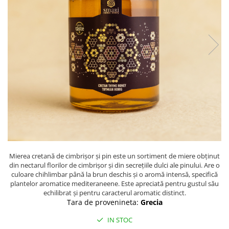
PASTE
CREME ȘI PASTE TARTINABILE
CONDIMENTE
CEAIURI GRECEȘTI
CIOCOLATĂ ȘI CACAO
HEALTHY SNACKS
SUPERALIMENTE
LACTATE
BACANIE
PRODUSE ECO / ORGANICE
PRODUSE ROMÂNEȘTI
Mierea cretană de cimbrișor și pin este un sortiment de miere obținut
COSMETICE
din nectarul florilor de cimbrișor și din secrețiile dulci ale pinului. Are o
REMEDII NATURISTE
culoare chihlimbar până la brun deschis și o aromă intensă, specifică
plantelor aromatice mediteraneene. Este apreciată pentru gustul său
TOATE PRODUSELE
echilibrat și pentru caracterul aromatic distinct.
Tara de provenineta:
Grecia
IN STOC