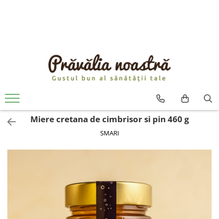
PRODUSE
NOUTĂȚI
ALIMENTE
ULEIURI ȘI UNTURI
MĂSLINE
NUCI ȘI SEMINȚE
Miere cretana de cimbrisor si pin 460 g
FRUCTE DESHIDRATATE
SMARI
ÎNDULCITORI NATURALI / MIERE
FRUCTE LA CONSERVĂ
OȚETURI ȘI SOSURI
SOSURI
FĂINĂ FĂRĂ GLUTEN
BĂUTURI / LAPTE VEGETAL
OREZ ȘI CEREALE