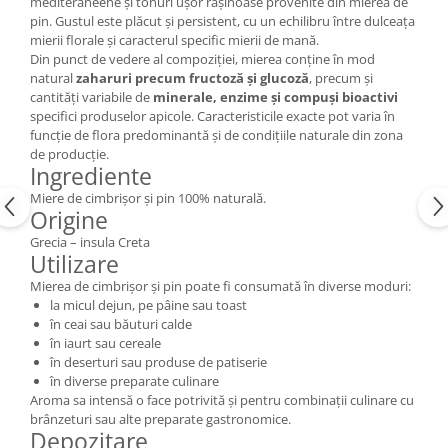
mediteraneene și tonuri ușor rășinoase provenite din mierea de
pin. Gustul este plăcut și persistent, cu un echilibru între dulceața
mierii florale și caracterul specific mierii de mană.
Din punct de vedere al compoziției, mierea conține în mod
natural
zaharuri precum fructoză și glucoză
, precum și
cantități variabile de
minerale, enzime și compuși bioactivi
specifici produselor apicole. Caracteristicile exacte pot varia în
funcție de flora predominantă și de condițiile naturale din zona
de producție.
Ingrediente
Miere de cimbrișor și pin 100% naturală.
Origine
Grecia – insula Creta
Utilizare
Mierea de cimbrișor și pin poate fi consumată în diverse moduri:
la micul dejun, pe pâine sau toast
în ceai sau băuturi calde
în iaurt sau cereale
în deserturi sau produse de patiserie
în diverse preparate culinare
Aroma sa intensă o face potrivită și pentru combinații culinare cu
brânzeturi sau alte preparate gastronomice.
Depozitare