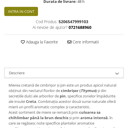
Durata de livrare:
48 h
INTRA IN CONT
Cod Produs:
5206547999103
Ai nevoie de ajutor?
0721688960
Adauga la Favorite
Cere informatii
Descriere
Mierea cretană de cimbrișor și pin este un produs apicol natural
obținut din nectarul florilor de
cimbrișor (
Thymus
)
și din
secrețiile dulci ale arborilor de
pin
, specifice zonelor împădurite
ale insulei
Creta
. Combinația acestor două surse naturale oferă
mierii un profil aromatic complex și caracteristic.
Acest sortiment de miere se remarcă prin
culoarea sa
chihlimbar până la brun deschis
și prin
aroma intensă
, în
care se regăsesc note specifice plantelor aromatice