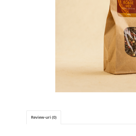
PASTE
CREME ȘI PASTE TARTINABILE
CONDIMENTE
CEAIURI GRECEȘTI
CIOCOLATĂ ȘI CACAO
HEALTHY SNACKS
SUPERALIMENTE
LACTATE
BACANIE
PRODUSE ECO / ORGANICE
PRODUSE ROMÂNEȘTI
COSMETICE
REMEDII NATURISTE
TOATE PRODUSELE
Review-uri
(0)