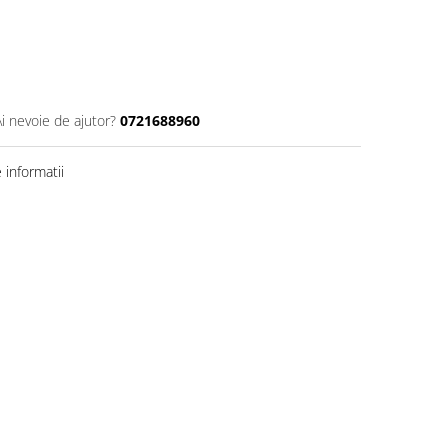
Ai nevoie de ajutor?
0721688960
informatii