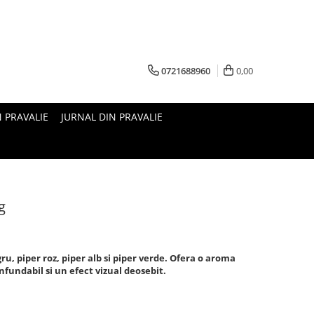
0721688960
0,00
N PRAVALIE
JURNAL DIN PRAVALIE
g
ru, piper roz, piper alb si piper verde. Ofera o aroma
nfundabil si un efect vizual deosebit.