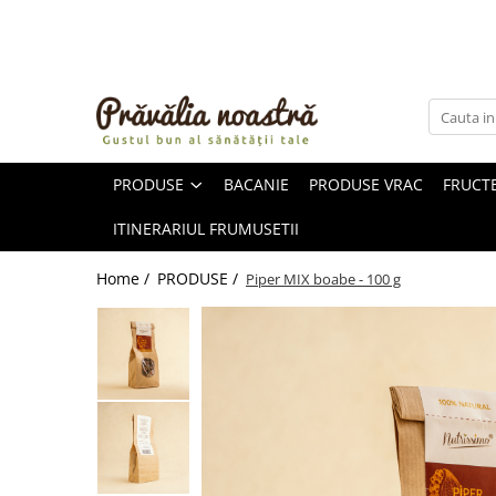
PRODUSE
NOUTĂȚI
ALIMENTE
PRODUSE
BACANIE
PRODUSE VRAC
FRUCTE
ULEIURI ȘI UNTURI
MĂSLINE
ITINERARIUL FRUMUSETII
NUCI ȘI SEMINȚE
FRUCTE DESHIDRATATE
Home /
PRODUSE /
Piper MIX boabe - 100 g
ÎNDULCITORI NATURALI / MIERE
FRUCTE LA CONSERVĂ
OȚETURI ȘI SOSURI
SOSURI
FĂINĂ FĂRĂ GLUTEN
BĂUTURI / LAPTE VEGETAL
OREZ ȘI CEREALE