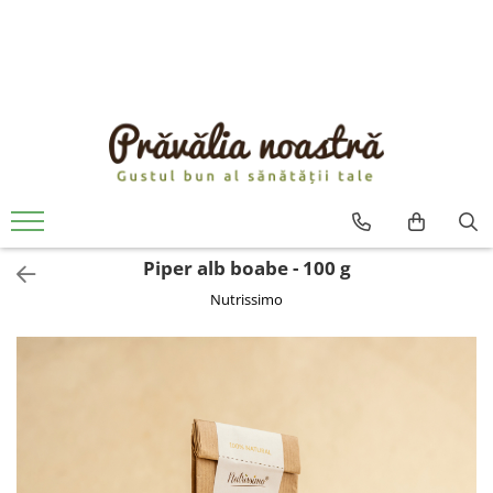
PRODUSE
NOUTĂȚI
ALIMENTE
ULEIURI ȘI UNTURI
MĂSLINE
NUCI ȘI SEMINȚE
Piper alb boabe - 100 g
FRUCTE DESHIDRATATE
Nutrissimo
ÎNDULCITORI NATURALI / MIERE
FRUCTE LA CONSERVĂ
OȚETURI ȘI SOSURI
SOSURI
FĂINĂ FĂRĂ GLUTEN
BĂUTURI / LAPTE VEGETAL
OREZ ȘI CEREALE