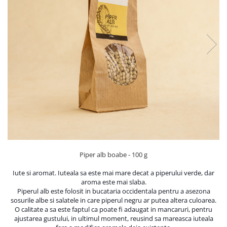
PASTE
CREME ȘI PASTE TARTINABILE
CONDIMENTE
CEAIURI GRECEȘTI
CIOCOLATĂ ȘI CACAO
HEALTHY SNACKS
SUPERALIMENTE
LACTATE
BACANIE
PRODUSE ECO / ORGANICE
PRODUSE ROMÂNEȘTI
Piper alb boabe - 100 g
COSMETICE
REMEDII NATURISTE
Iute si aromat. Iuteala sa este mai mare decat a piperului verde, dar
aroma este mai slaba.
TOATE PRODUSELE
Piperul alb este folosit in bucataria occidentala pentru a asezona
sosurile albe si salatele in care piperul negru ar putea altera culoarea.
O calitate a sa este faptul ca poate fi adaugat in mancaruri, pentru
ajustarea gustului, in ultimul moment, reusind sa mareasca iuteala