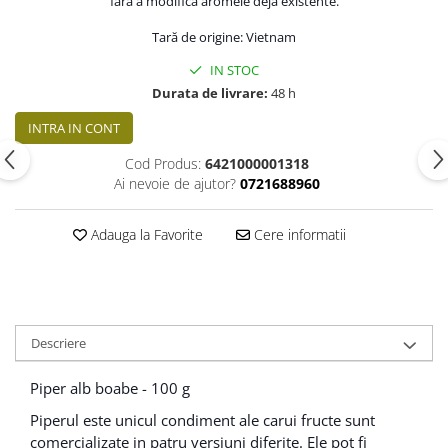
fara a modifica aromele deja existente.
Tară de origine: Vietnam
IN STOC
Durata de livrare:
48 h
INTRA IN CONT
Cod Produs:
6421000001318
Ai nevoie de ajutor?
0721688960
Adauga la Favorite
Cere informatii
Descriere
Piper alb boabe - 100 g
Piperul este unicul condiment ale carui fructe sunt
comercializate in patru versiuni diferite. Ele pot fi