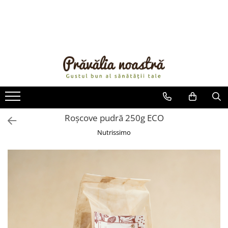
PRODUSE
NOUTĂȚI
ALIMENTE
ULEIURI ȘI UNTURI
MĂSLINE
NUCI ȘI SEMINȚE
Roșcove pudră 250g ECO
FRUCTE DESHIDRATATE
Nutrissimo
ÎNDULCITORI NATURALI / MIERE
FRUCTE LA CONSERVĂ
OȚETURI ȘI SOSURI
SOSURI
FĂINĂ FĂRĂ GLUTEN
BĂUTURI / LAPTE VEGETAL
OREZ ȘI CEREALE