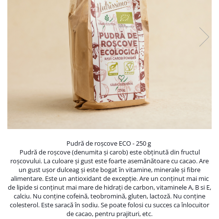
PASTE
CREME ȘI PASTE TARTINABILE
CONDIMENTE
CEAIURI GRECEȘTI
CIOCOLATĂ ȘI CACAO
HEALTHY SNACKS
SUPERALIMENTE
LACTATE
BACANIE
PRODUSE ECO / ORGANICE
PRODUSE ROMÂNEȘTI
Pudră de roșcove ECO - 250 g
COSMETICE
Pudră de roșcove (denumita și carob) este obținută din fructul
roșcovului. La culoare și gust este foarte asemănătoare cu cacao. Are
REMEDII NATURISTE
un gust ușor dulceag și este bogat în vitamine, minerale și fibre
alimentare. Este un antioxidant de excepție. Are un conținut mai mic
TOATE PRODUSELE
de lipide si conținut mai mare de hidrați de carbon, vitaminele A, B si E,
calciu. Nu conține cofeină, teobromină, gluten, lactoză. Nu conține
colesterol. Este saracă în sodiu. Se poate folosi cu succes ca înlocuitor
de cacao, pentru prajituri, etc.