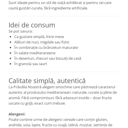
Sunt ideale pentru un stil de viață echilibrat și pentru cei care
caută gustări curate, fără ingrediente artificiale.
Idei de consum
Se pot savura:
Ca gustare simplă, între mese
Alături de nuci, migdale sau fistic
În combinație cu brânzeturi maturate
În salate mediteraneene
În deserturi, checuri sau biscuiți de casă
În granola sau iaurt
Calitate simplă, autentică
La Prăvălia Noastră alegem smochine care păstrează caracterul
autentic al produsului mediteranean: naturale, curate și pline de
aromă. Fără compromisuri, fără adaosuri inutile – doar fructe
uscate cu grijă, exact cum trebuie.
Alergeni:
Poate conține urme de alergeni: cereale care conțin gluten,
arahide, soia, lapte, fructe cu coajă, țelină, muștar, semințe de