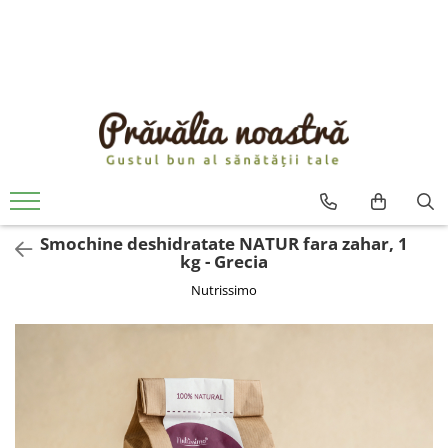
PRODUSE
NOUTĂȚI
ALIMENTE
ULEIURI ȘI UNTURI
MĂSLINE
NUCI ȘI SEMINȚE
Smochine deshidratate NATUR fara zahar, 1
FRUCTE DESHIDRATATE
kg - Grecia
ÎNDULCITORI NATURALI / MIERE
Nutrissimo
FRUCTE LA CONSERVĂ
OȚETURI ȘI SOSURI
SOSURI
FĂINĂ FĂRĂ GLUTEN
BĂUTURI / LAPTE VEGETAL
OREZ ȘI CEREALE