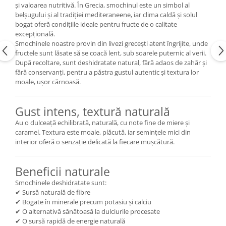
și valoarea nutritivă. În Grecia, smochinul este un simbol al
belșugului și al tradiției mediteraneene, iar clima caldă și solul
bogat oferă condițiile ideale pentru fructe de o calitate
excepțională.
Smochinele noastre provin din livezi grecești atent îngrijite, unde
fructele sunt lăsate să se coacă lent, sub soarele puternic al verii.
După recoltare, sunt deshidratate natural, fără adaos de zahăr și
fără conservanți, pentru a păstra gustul autentic și textura lor
moale, ușor cărnoasă.
Gust intens, textură naturală
Au o dulceață echilibrată, naturală, cu note fine de miere și
caramel. Textura este moale, plăcută, iar semințele mici din
interior oferă o senzație delicată la fiecare mușcătură.
Beneficii naturale
Smochinele deshidratate sunt:
✔ Sursă naturală de fibre
✔ Bogate în minerale precum potasiu și calciu
✔ O alternativă sănătoasă la dulciurile procesate
✔ O sursă rapidă de energie naturală