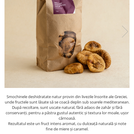
PASTE
CREME ȘI PASTE TARTINABILE
CONDIMENTE
CEAIURI GRECEȘTI
CIOCOLATĂ ȘI CACAO
HEALTHY SNACKS
SUPERALIMENTE
LACTATE
BACANIE
PRODUSE ECO / ORGANICE
PRODUSE ROMÂNEȘTI
COSMETICE
Smochinele deshidratate natur provin din livezile însorite ale Greciei,
REMEDII NATURISTE
unde fructele sunt lăsate să se coacă deplin sub soarele mediteranean.
După recoltare, sunt uscate natural, fără adaos de zahăr și fără
TOATE PRODUSELE
conservanți, pentru a păstra gustul autentic și textura lor moale, ușor
cărnoasă.
Rezultatul este un fruct intens aromat, cu dulceață naturală și note
fine de miere și caramel.