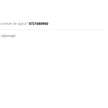
Ai nevoie de ajutor?
0721688960
informatii