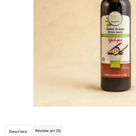
PASTE
CREME ȘI PASTE TARTINABILE
CONDIMENTE
CEAIURI GRECEȘTI
CIOCOLATĂ ȘI CACAO
HEALTHY SNACKS
SUPERALIMENTE
LACTATE
BACANIE
PRODUSE ECO / ORGANICE
PRODUSE ROMÂNEȘTI
COSMETICE
REMEDII NATURISTE
TOATE PRODUSELE
Review-uri
(0)
Descriere