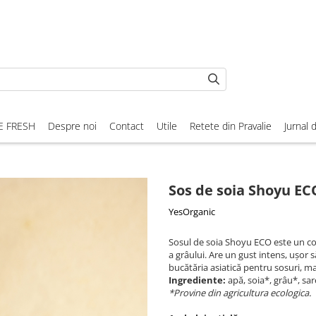
E FRESH
Despre noi
Contact
Utile
Retete din Pravalie
Jurnal 
Sos de soia Shoyu EC
YesOrganic
Sosul de soia Shoyu ECO este un co
a grâului. Are un gust intens, ușor s
bucătăria asiatică pentru sosuri, m
Ingrediente:
apă, soia*, grâu*, sare
*Provine din agricultura ecologica.