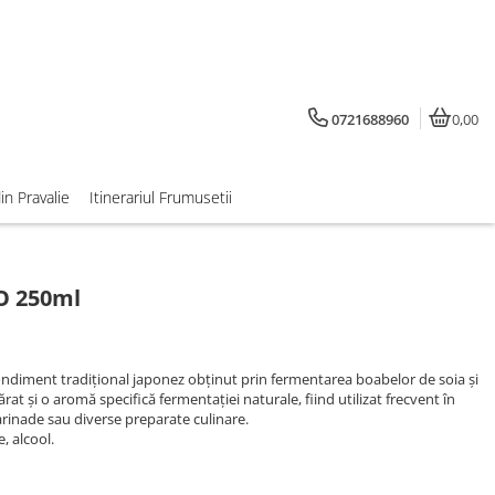
0721688960
0,00
din Pravalie
Itinerariul Frumusetii
O 250ml
ndiment tradițional japonez obținut prin fermentarea boabelor de soia și
ărat și o aromă specifică fermentației naturale, fiind utilizat frecvent în
arinade sau diverse preparate culinare.
, alcool.