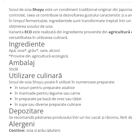
Sosul de soia
Shoyu
este un condiment tradițional originar din Japoni
controlat, ceea ce contribuie la dezvoltarea gustului caracteristic și a
În timpul fermentației, ingredientele sunt transformate treptat într-un 
obținerea sosului de soia.
Varianta
ECO
este realizată din ingrediente provenite din
agricultură 
versatilitatea în utilizarea culinară.
Ingrediente
Apă, soia*, grâu*, sare, alcool.
*Provine din agricultură ecologică.
Ambalaj
Sticlă
Utilizare culinară
Sosul de soia Shoyu poate fi utilizat în numeroase preparate:
în sosuri pentru preparate asiatice
în marinade pentru legume sau carne
în preparate pe bază de orez sau tăiței
în supe sau diverse preparate culinare
Depozitare
Se recomandă păstrarea produsului într-un loc uscat și răcoros, ferit d
Alergeni
Conține:
soia și grâu (gluten).