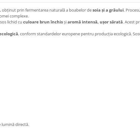
a, obținut prin fermentarea naturală a boabelor de
soia și a grâului
. Proces
 aromei complexe.
sos lichid cu
culoare brun închis
și
aromă intensă, ușor sărată
. Acest p
ecologică
, conform standardelor europene pentru producția ecologică. Sosul
e lumină directă.