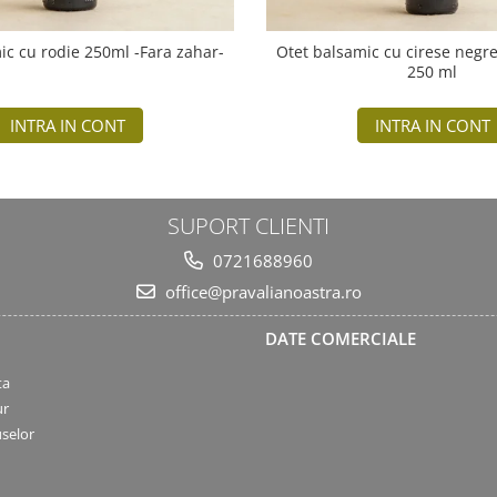
Otet balsamic cu rodie 250ml -Fara zahar-
Otet balsamic cu cirese negre
250 ml
INTRA IN CONT
INTRA IN CONT
SUPORT CLIENTI
0721688960
office@pravalianoastra.ro
DATE COMERCIALE
ta
ur
selor