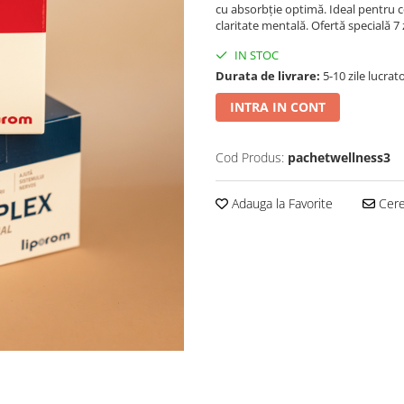
cu absorbție optimă. Ideal pentru c
claritate mentală. Ofertă specială 7 z
IN STOC
Durata de livrare:
5-10 zile lucrat
INTRA IN CONT
Cod Produs:
pachetwellness3
Adauga la Favorite
Cere 