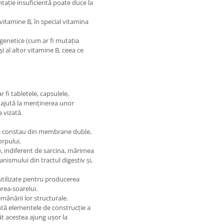
entație insuficientă poate duce la
vitamine B, în special vitamina
genetice (cum ar fi mutația
i al altor vitamine B, ceea ce
fi tabletele, capsulele,
 ajută la menținerea unor
 vizată.
oare constau din membrane duble,
orpului.
te, indiferent de sarcina, mărimea
nismului din tractul digestiv și,
 utilizate pentru producerea
area-soarelui.
ănării lor structurale.
ntă elementele de construcție a
cât acestea ajung ușor la