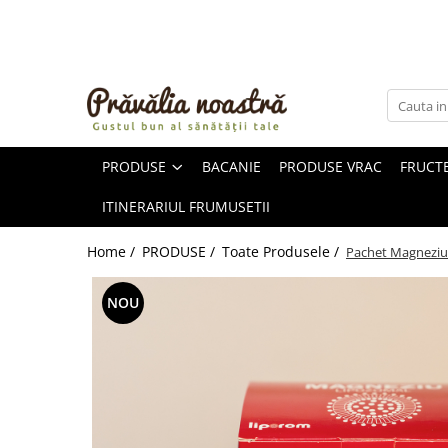
PRODUSE
NOUTĂȚI
ALIMENTE
PRODUSE
BACANIE
PRODUSE VRAC
FRUCTE
ULEIURI ȘI UNTURI
MĂSLINE
ITINERARIUL FRUMUSETII
NUCI ȘI SEMINȚE
FRUCTE DESHIDRATATE
Home /
PRODUSE /
Toate Produsele /
Pachet Magneziu
ÎNDULCITORI NATURALI / MIERE
FRUCTE LA CONSERVĂ
NOU
OȚETURI ȘI SOSURI
SOSURI
FĂINĂ FĂRĂ GLUTEN
BĂUTURI / LAPTE VEGETAL
OREZ ȘI CEREALE