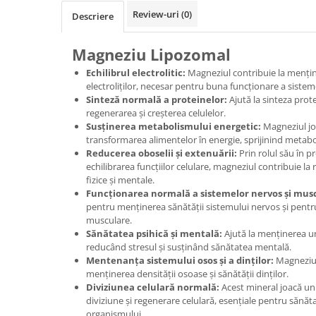
Review-uri
(0)
Descriere
Magneziu Lipozomal
Echilibrul electrolitic:
Magneziul contribuie la mențin
electroliților, necesar pentru buna funcționare a siste
Sinteză normală a proteinelor:
Ajută la sinteza prot
regenerarea și creșterea celulelor.
Susținerea metabolismului energetic:
Magneziul joa
transformarea alimentelor în energie, sprijinind metab
Reducerea oboselii și extenuării:
Prin rolul său în p
echilibrarea funcțiilor celulare, magneziul contribuie la 
fizice și mentale.
Funcționarea normală a sistemelor nervos și mus
pentru menținerea sănătății sistemului nervos și pentru 
musculare.
Sănătatea psihică și mentală:
Ajută la menținerea un
reducând stresul și susținând sănătatea mentală.
Mentenanța sistemului osos și a dinților:
Magneziul
menținerea densității osoase și sănătății dinților.
Diviziunea celulară normală:
Acest mineral joacă un 
diviziune și regenerare celulară, esențiale pentru sănăt
organismului.