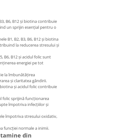
B3, B6, B12 și biotina contribuie
rind un sprijin esențial pentru o
nele B1, B2, B3, B6, B12 și biotina
ribuind la reducerea stresului și
5, B6, B12 și acidul folic sunt
nținerea energiei pe tot
ie la îmbunătățirea
rea și claritatea gândirii.
iotina și acidul folic contribuie
l folic sprijină funcționarea
te împotriva infecțiilor și
ele împotriva stresului oxidativ,
a funcției normale a inimii.
vitamine din