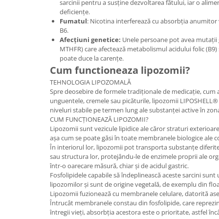
sarcinii pentru a susține dezvoltarea fătului, iar o alim
deficiențe.
Fumatul
: Nicotina interferează cu absorbția anumitor 
B6.
Afecțiuni genetice:
Unele persoane pot avea mutații 
MTHFR) care afectează metabolismul acidului folic (B9) ș
poate duce la carențe.
Cum functioneaza lipozomii?
TEHNOLOGIA LIPOZOMALĂ
Spre deosebire de formele tradiționale de medicație, cum ar 
unguentele, cremele sau picăturile, lipozomii LIPOSHELL®
niveluri stabile pe termen lung ale substanței active în zona
CUM FUNCȚIONEAZĂ LIPOZOMII?
Lipozomii sunt vezicule lipidice ale căror straturi exteri
așa cum se poate găsi în toate membranele biologice ale c
În interiorul lor, lipozomii pot transporta substanțe diferi
sau structura lor, protejându-le de enzimele proprii ale orga
într-o oarecare măsură, chiar și de acidul gastric.
Fosfolipidele capabile să îndeplinească aceste sarcini sunt
lipozomilor și sunt de origine vegetală, de exemplu din flo
Lipozomii fuzionează cu membranele celulare, datorită asem
Întrucât membranele constau din fosfolipide, care reprezi
întregii vieți, absorbția acestora este o prioritate, astfel în