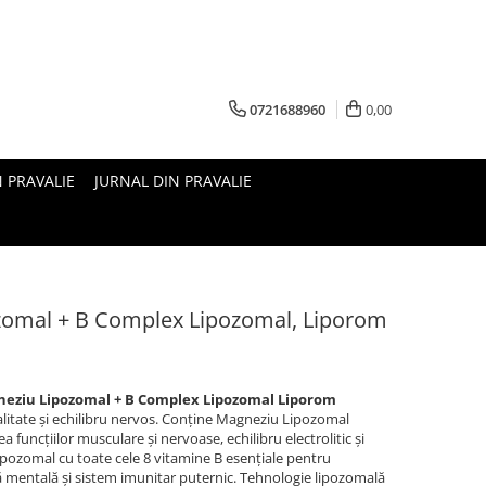
0721688960
0,00
N PRAVALIE
JURNAL DIN PRAVALIE
zomal + B Complex Lipozomal, Liporom
gneziu Lipozomal + B Complex Lipozomal Liporom
litate și echilibru nervos. Conține Magneziu Lipozomal
 funcțiilor musculare și nervoase, echilibru electrolitic și
pozomal cu toate cele 8 vitamine B esențiale pentru
mentală și sistem imunitar puternic. Tehnologie lipozomală