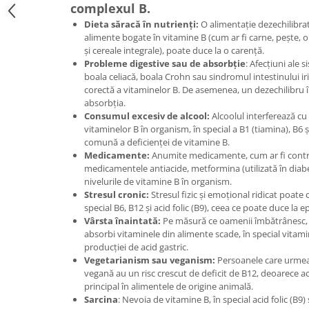
complexul B.
Dieta săracă în nutrienți:
O alimentație dezechilibrat
alimente bogate în vitamine B (cum ar fi carne, pește, 
și cereale integrale), poate duce la o carență.
Probleme digestive sau de absorbție
: Afecțiuni ale 
boala celiacă, boala Crohn sau sindromul intestinului ir
corectă a vitaminelor B. De asemenea, un dezechilibru în
absorbția.
Consumul excesiv de alcool:
Alcoolul interferează cu 
vitaminelor B în organism, în special a B1 (tiamina), B6 
comună a deficienței de vitamine B.
Medicamente:
Anumite medicamente, cum ar fi contra
medicamentele antiacide, metformina (utilizată în diabet
nivelurile de vitamine B în organism.
Stresul cronic:
Stresul fizic și emoțional ridicat poate 
special B6, B12 și acid folic (B9), ceea ce poate duce la 
Vârsta înaintată:
Pe măsură ce oamenii îmbătrânesc, c
absorbi vitaminele din alimente scade, în special vitami
producției de acid gastric.
Vegetarianism sau veganism:
Persoanele care urmea
vegană au un risc crescut de deficit de B12, deoarece a
principal în alimentele de origine animală.
Sarcina
: Nevoia de vitamine B, în special acid folic (B9) 