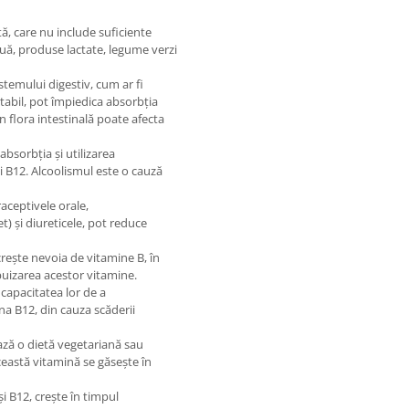
ă, care nu include suficiente
ouă, produse lactate, legume verzi
sistemului digestiv, cum ar fi
itabil, pot împiedica absorbția
 flora intestinală poate afecta
absorbția și utilizarea
și B12. Alcoolismul este o cauză
ceptivele orale,
) și diureticele, pot reduce
crește nevoia de vitamine B, în
epuizarea acestor vitamine.
apacitatea lor de a
na B12, din cauza scăderii
ză o dietă vegetariană sau
ceastă vitamină se găsește în
și B12, crește în timpul