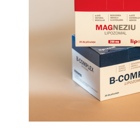
PASTE
CREME ȘI PASTE TARTINABILE
CONDIMENTE
CEAIURI GRECEȘTI
CIOCOLATĂ ȘI CACAO
HEALTHY SNACKS
SUPERALIMENTE
LACTATE
BACANIE
PRODUSE ECO / ORGANICE
PRODUSE ROMÂNEȘTI
COSMETICE
REMEDII NATURISTE
TOATE PRODUSELE