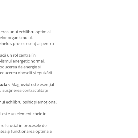
erea unui echilibru optim al
melor organismului.
einelor, proces esențial pentru
că un rol central în
olismul energetic normal.
roducerea de energie și
reducerea oboselii și epuizării
cular:
Magneziul este esențial
susținerea contractilității
ui echilibru psihic și emoțional,
 este un element cheie în
rol crucial în procesele de
atea și funcționarea optimă a