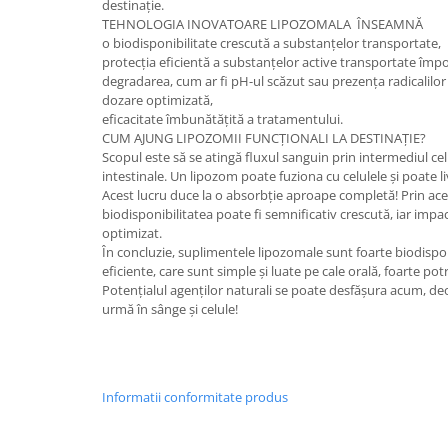
destinație.
TEHNOLOGIA INOVATOARE LIPOZOMALA ÎNSEAMNĂ
o biodisponibilitate crescută a substanțelor transportate,
protecția eficientă a substanțelor active transportate împo
degradarea, cum ar fi pH-ul scăzut sau prezența radicalilor l
dozare optimizată,
eficacitate îmbunătățită a tratamentului.
CUM AJUNG LIPOZOMII FUNCȚIONALI LA DESTINAȚIE?
Scopul este să se atingă fluxul sanguin prin intermediul cel
intestinale. Un lipozom poate fuziona cu celulele și poate li
Acest lucru duce la o absorbție aproape completă! Prin ac
biodisponibilitatea poate fi semnificativ crescută, iar impa
optimizat.
În concluzie, suplimentele lipozomale sunt foarte biodispo
eficiente, care sunt simple și luate pe cale orală, foarte potri
Potențialul agenților naturali se poate desfășura acum, de
urmă în sânge și celule!
Informatii conformitate produs