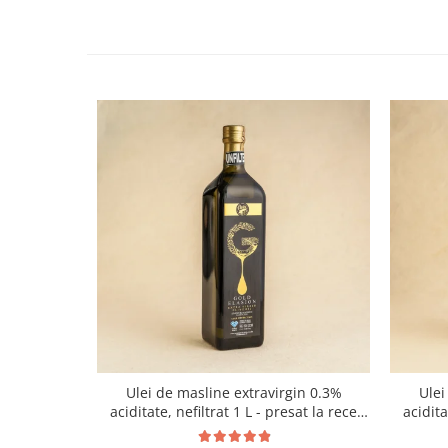
Ulei de masline extravirgin 0.3%
Ulei
aciditate, nefiltrat 1 L - presat la rece
acidit
RECOLTA NOUA