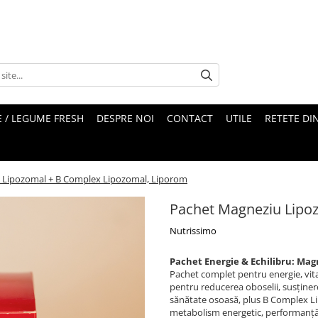
 / LEGUME FRESH
DESPRE NOI
CONTACT
UTILE
RETETE DI
 Lipozomal + B Complex Lipozomal, Liporom
Pachet Magneziu Lipo
Nutrissimo
Pachet Energie & Echilibru: Ma
Pachet complet pentru energie, vita
pentru reducerea oboselii, susținerea
sănătate osoasă, plus B Complex Li
metabolism energetic, performanță 