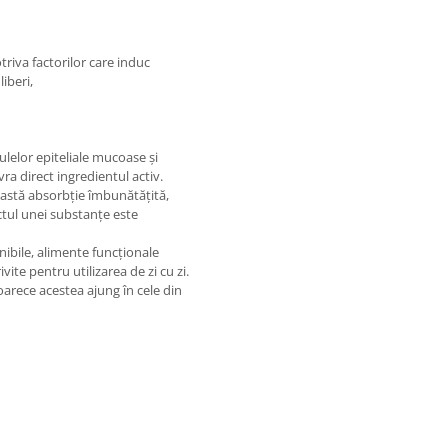
triva factorilor care induc
iberi,
ulelor epiteliale mucoase și
vra direct ingredientul activ.
eastă absorbție îmbunătățită,
ctul unei substanțe este
nibile, alimente funcționale
vite pentru utilizarea de zi cu zi.
oarece acestea ajung în cele din