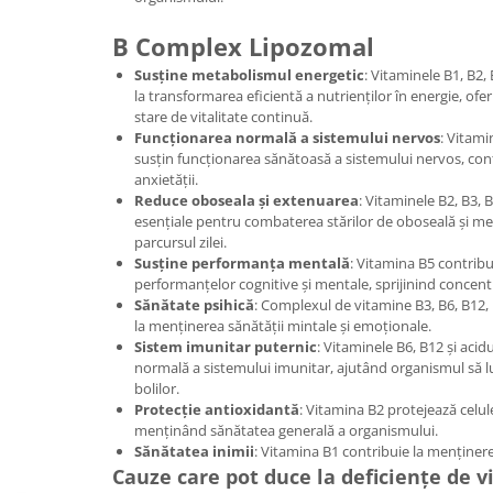
B Complex Lipozomal
Susține metabolismul energetic
: Vitaminele B1, B2, 
la transformarea eficientă a nutrienților în energie, ofe
stare de vitalitate continuă.
Funcționarea normală a sistemului nervos
: Vitami
susțin funcționarea sănătoasă a sistemului nervos, cont
anxietății.
Reduce oboseala și extenuarea
: Vitaminele B2, B3, B
esențiale pentru combaterea stărilor de oboseală și me
parcursul zilei.
Susține performanța mentală
: Vitamina B5 contribu
performanțelor cognitive și mentale, sprijinind concentra
Sănătate psihică
: Complexul de vitamine B3, B6, B12, b
la menținerea sănătății mintale și emoționale.
Sistem imunitar puternic
: Vitaminele B6, B12 și acidu
normală a sistemului imunitar, ajutând organismul să lup
bolilor.
Protecție antioxidantă
: Vitamina B2 protejează celul
menținând sănătatea generală a organismului.
Sănătatea inimii
: Vitamina B1 contribuie la menținere
Cauze care pot duce la deficiențe de 