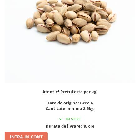
PASTE
CREME ȘI PASTE TARTINABILE
CONDIMENTE
CEAIURI GRECEȘTI
CIOCOLATĂ ȘI CACAO
HEALTHY SNACKS
SUPERALIMENTE
LACTATE
BACANIE
PRODUSE ECO / ORGANICE
PRODUSE ROMÂNEȘTI
Atentie! Pretul este per kg!
COSMETICE
Tara de origine: Grecia
REMEDII NATURISTE
Cantitate minima 2.5kg.
TOATE PRODUSELE
IN STOC
Durata de livrare:
48 ore
INTRA IN CONT