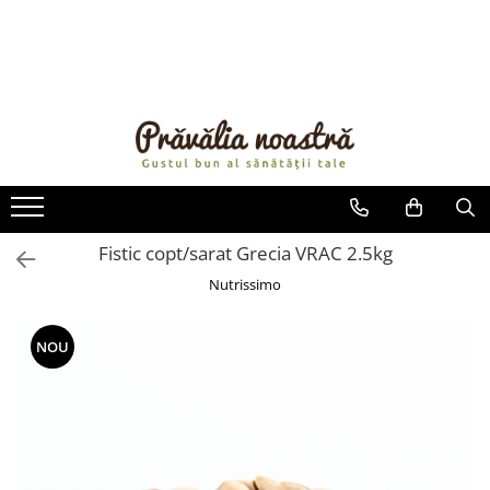
PRODUSE
NOUTĂȚI
ALIMENTE
ULEIURI ȘI UNTURI
MĂSLINE
NUCI ȘI SEMINȚE
Fistic copt/sarat Grecia VRAC 2.5kg
FRUCTE DESHIDRATATE
Nutrissimo
ÎNDULCITORI NATURALI / MIERE
FRUCTE LA CONSERVĂ
NOU
OȚETURI ȘI SOSURI
SOSURI
FĂINĂ FĂRĂ GLUTEN
BĂUTURI / LAPTE VEGETAL
OREZ ȘI CEREALE