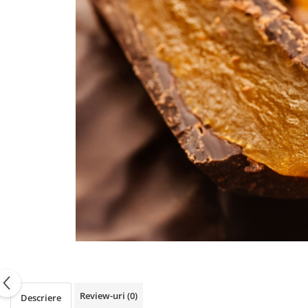
PASTE
CREME ȘI PASTE TARTINABILE
CONDIMENTE
CEAIURI GRECEȘTI
CIOCOLATĂ ȘI CACAO
HEALTHY SNACKS
SUPERALIMENTE
LACTATE
BACANIE
PRODUSE ECO / ORGANICE
PRODUSE ROMÂNEȘTI
COSMETICE
REMEDII NATURISTE
TOATE PRODUSELE
Review-uri
(0)
Descriere