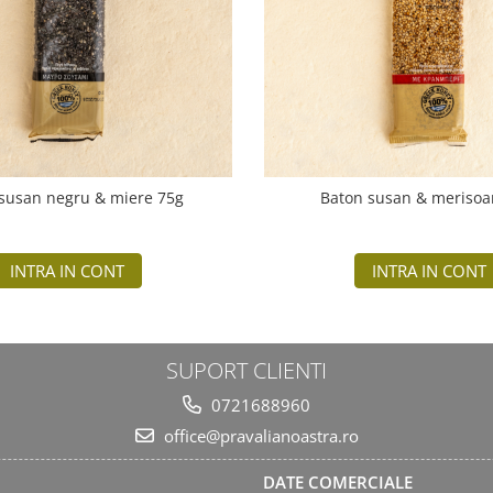
susan negru & miere 75g
Baton susan & merisoa
INTRA IN CONT
INTRA IN CONT
SUPORT CLIENTI
0721688960
office@pravalianoastra.ro
DATE COMERCIALE