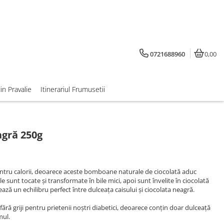
0721688960
0,00
din Pravalie
Itinerariul Frumusetii
agră 250g
entru calorii, deoarece aceste bomboane naturale de ciocolată aduc
 sunt tocate și transformate în bile mici, apoi sunt învelite în ciocolată
eează un echilibru perfect între dulceața caisului și ciocolata neagră.
fără griji pentru prietenii noștri diabetici, deoarece conțin doar dulceață
mul.