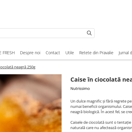
E FRESH
Despre noi
Contact
Utile
Retete din Pravalie
Jurnal 
ciocolată neagră 250g
Caise în ciocolată ne
Nutrissimo
Un dulce magnific și fără regrete p
numai beneficii organismului. Caisele
neagră biologică. În acest fel, se cr
Caisele de ciocolată sunt o tentație 
naturală care nu afectează organis