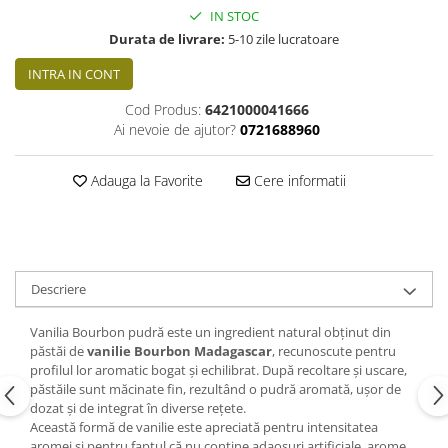
IN STOC
Durata de livrare:
5-10 zile lucratoare
INTRA IN CONT
Cod Produs:
6421000041666
Ai nevoie de ajutor?
0721688960
Adauga la Favorite
Cere informatii
Descriere
Vanilia Bourbon pudră este un ingredient natural obținut din
păstăi de
vanilie Bourbon Madagascar
, recunoscute pentru
profilul lor aromatic bogat și echilibrat. După recoltare și uscare,
păstăile sunt măcinate fin, rezultând o pudră aromată, ușor de
dozat și de integrat în diverse rețete.
Această formă de vanilie este apreciată pentru intensitatea
aromei și pentru faptul că nu conține adaosuri artificiale, arome