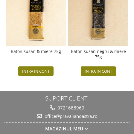
Baton susan & miere 75g
Baton susan negru & miere
B
75g
INTRA IN CONT
INTRA IN CONT
SUPORT CLIENTI
0721688960
office@pravalianoastra.ro
MAGAZINUL MEU