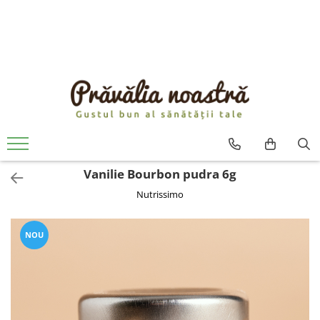
PRODUSE
NOUTĂȚI
ALIMENTE
ULEIURI ȘI UNTURI
MĂSLINE
NUCI ȘI SEMINȚE
Vanilie Bourbon pudra 6g
FRUCTE DESHIDRATATE
Nutrissimo
ÎNDULCITORI NATURALI / MIERE
FRUCTE LA CONSERVĂ
OȚETURI ȘI SOSURI
NOU
SOSURI
FĂINĂ FĂRĂ GLUTEN
BĂUTURI / LAPTE VEGETAL
OREZ ȘI CEREALE