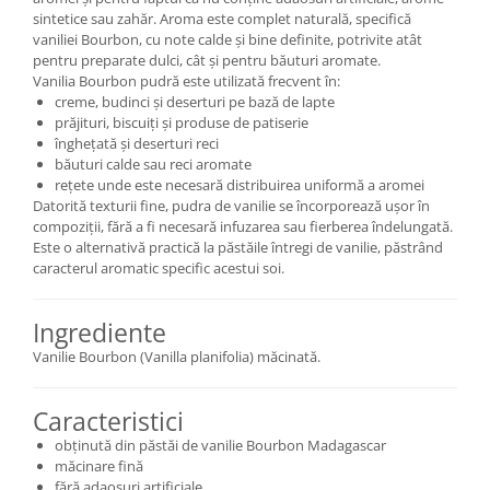
sintetice sau zahăr. Aroma este complet naturală, specifică
vaniliei Bourbon, cu note calde și bine definite, potrivite atât
pentru preparate dulci, cât și pentru băuturi aromate.
Vanilia Bourbon pudră este utilizată frecvent în:
creme, budinci și deserturi pe bază de lapte
prăjituri, biscuiți și produse de patiserie
înghețată și deserturi reci
băuturi calde sau reci aromate
rețete unde este necesară distribuirea uniformă a aromei
Datorită texturii fine, pudra de vanilie se încorporează ușor în
compoziții, fără a fi necesară infuzarea sau fierberea îndelungată.
Este o alternativă practică la păstăile întregi de vanilie, păstrând
caracterul aromatic specific acestui soi.
Ingrediente
Vanilie Bourbon (Vanilla planifolia) măcinată.
Caracteristici
obținută din păstăi de vanilie Bourbon Madagascar
măcinare fină
fără adaosuri artificiale