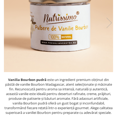
PASTE
CREME ȘI PASTE TARTINABILE
CONDIMENTE
CEAIURI GRECEȘTI
CIOCOLATĂ ȘI CACAO
HEALTHY SNACKS
SUPERALIMENTE
LACTATE
BACANIE
PRODUSE ECO / ORGANICE
PRODUSE ROMÂNEȘTI
Vanilia Bourbon pudră
este un ingredient premium obținut din
COSMETICE
păstăi de vanilie Bourbon Madagascar, atent selecționate și măcinate
REMEDII NATURISTE
fin. Recunoscută pentru aroma sa intensă, naturală și autentică,
această vanilie este ideală pentru deserturi rafinate, creme, prăjituri,
TOATE PRODUSELE
produse de patiserie și băuturi aromate. Fără adaosuri artificiale,
vanilia Bourbon pudră oferă un gust bogat și inconfundabil,
transformând fiecare rețetă într-o experiență gourmet. Alege calitatea
superioară a vaniliei Bourbon pentru preparate cu adevărat speciale.