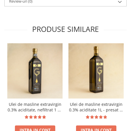
Review-uri
(0)
PRODUSE SIMILARE
Ulei de masline extravirgin
Ulei de masline extravirgin
0.3% aciditate, nefiltrat 1 L -
0.3% aciditate 1L - presat la
presat la rece RECOLTA
rece RECOLTA NOUA
NOUA
INTRA IN CONT
INTRA IN CONT