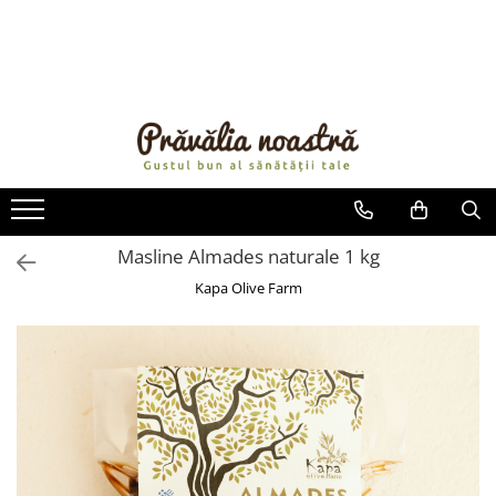
PRODUSE
NOUTĂȚI
ALIMENTE
ULEIURI ȘI UNTURI
MĂSLINE
NUCI ȘI SEMINȚE
Masline Almades naturale 1 kg
FRUCTE DESHIDRATATE
Kapa Olive Farm
ÎNDULCITORI NATURALI / MIERE
FRUCTE LA CONSERVĂ
OȚETURI ȘI SOSURI
SOSURI
FĂINĂ FĂRĂ GLUTEN
BĂUTURI / LAPTE VEGETAL
OREZ ȘI CEREALE