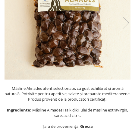
PASTE
CREME ȘI PASTE TARTINABILE
CONDIMENTE
CEAIURI GRECEȘTI
CIOCOLATĂ ȘI CACAO
HEALTHY SNACKS
SUPERALIMENTE
LACTATE
BACANIE
PRODUSE ECO / ORGANICE
PRODUSE ROMÂNEȘTI
Măsline Almades atent selecționate, cu gust echilibrat și aromă
COSMETICE
naturală. Potrivite pentru aperitive, salate și preparate mediteraneene.
Produs provenit de la producători certificați.
REMEDII NATURISTE
Ingrediente:
Măsline Almades Halkidiki, ulei de masline extravirgin,
TOATE PRODUSELE
sare, acid citric.
Țara de proveniență:
Grecia