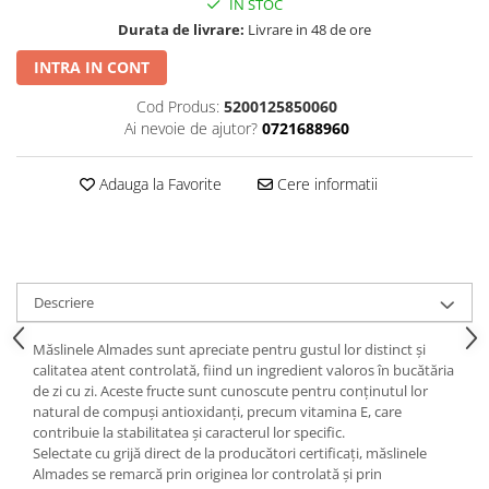
IN STOC
Durata de livrare:
Livrare in 48 de ore
INTRA IN CONT
Cod Produs:
5200125850060
Ai nevoie de ajutor?
0721688960
Adauga la Favorite
Cere informatii
Descriere
Măslinele Almades sunt apreciate pentru gustul lor distinct și
calitatea atent controlată, fiind un ingredient valoros în bucătăria
de zi cu zi. Aceste fructe sunt cunoscute pentru conținutul lor
natural de compuși antioxidanți, precum vitamina E, care
contribuie la stabilitatea și caracterul lor specific.
Selectate cu grijă direct de la producători certificați, măslinele
Almades se remarcă prin originea lor controlată și prin