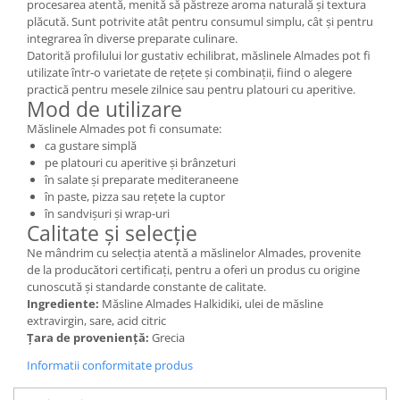
procesarea atentă, menită să păstreze aroma naturală și textura
plăcută. Sunt potrivite atât pentru consumul simplu, cât și pentru
integrarea în diverse preparate culinare.
Datorită profilului lor gustativ echilibrat, măslinele Almades pot fi
utilizate într-o varietate de rețete și combinații, fiind o alegere
practică pentru mesele zilnice sau pentru platouri cu aperitive.
Mod de utilizare
Măslinele Almades pot fi consumate:
ca gustare simplă
pe platouri cu aperitive și brânzeturi
în salate și preparate mediteraneene
în paste, pizza sau rețete la cuptor
în sandvișuri și wrap-uri
Calitate și selecție
Ne mândrim cu selecția atentă a măslinelor Almades, provenite
de la producători certificați, pentru a oferi un produs cu origine
cunoscută și standarde constante de calitate.
Ingrediente:
Măsline Almades Halkidiki, ulei de măsline
extravirgin, sare, acid citric
Țara de proveniență:
Grecia
Informatii conformitate produs