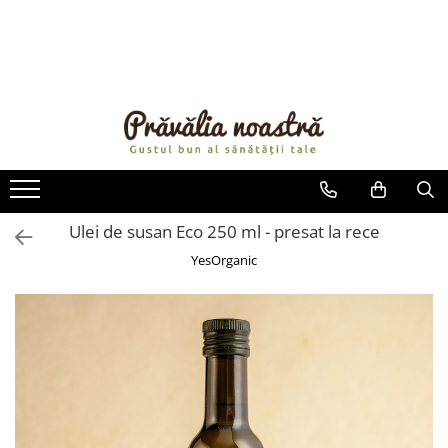
PRODUSE
NOUTĂȚI
ALIMENTE
ULEIURI ȘI UNTURI
MĂSLINE
NUCI ȘI SEMINȚE
Ulei de susan Eco 250 ml - presat la rece
FRUCTE DESHIDRATATE
YesOrganic
ÎNDULCITORI NATURALI / MIERE
FRUCTE LA CONSERVĂ
OȚETURI ȘI SOSURI
SOSURI
FĂINĂ FĂRĂ GLUTEN
BĂUTURI / LAPTE VEGETAL
OREZ ȘI CEREALE