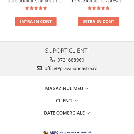
0.3% aciditate, nefiltrat 1 L -
0.3% aciditate 1L - presat la
presat la rece RECOLTA
rece RECOLTA NOUA
NOUA
INTRA IN CONT
INTRA IN CONT
SUPORT CLIENTI
0721688960
office@pravalianoastra.ro
MAGAZINUL MEU
CLIENTI
DATE COMERCIALE