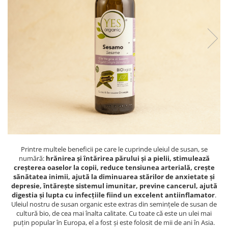
PASTE
CREME ȘI PASTE TARTINABILE
CONDIMENTE
CEAIURI GRECEȘTI
CIOCOLATĂ ȘI CACAO
HEALTHY SNACKS
SUPERALIMENTE
LACTATE
BACANIE
PRODUSE ECO / ORGANICE
PRODUSE ROMÂNEȘTI
Printre multele beneficii pe care le cuprinde uleiul de susan, se
COSMETICE
numără:
hrănirea și întărirea părului și a pielii, stimulează
creșterea oaselor la copii, reduce tensiunea arterială, crește
REMEDII NATURISTE
sănătatea inimii, ajută la diminuarea stărilor de anxietate și
depresie, întărește sistemul imunitar, previne cancerul, ajută
TOATE PRODUSELE
digestia și lupta cu infecțiile fiind un excelent antiinflamator
.
Uleiul nostru de susan organic este extras din semințele de susan de
cultură bio, de cea mai înalta calitate. Cu toate că este un ulei mai
puțin popular în Europa, el a fost și este folosit de mii de ani în Asia.