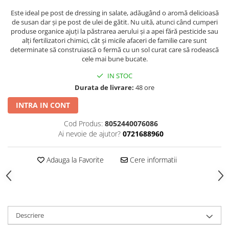
Este ideal pe post de dressing in salate, adăugând o aromă delicioasă
de susan dar și pe post de ulei de gătit. Nu uită, atunci când cumperi
produse organice ajuți la păstrarea aerului și a apei fără pesticide sau
alți fertilizatori chimici, cât și micile afaceri de familie care sunt
determinate să construiască o fermă cu un sol curat care să rodească
cele mai bune bucate.
IN STOC
Durata de livrare:
48 ore
INTRA IN CONT
Cod Produs:
8052440076086
Ai nevoie de ajutor?
0721688960
Adauga la Favorite
Cere informatii
Descriere