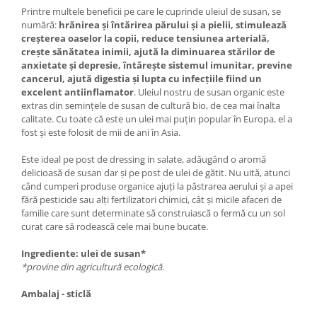
Printre multele beneficii pe care le cuprinde uleiul de susan, se
numără:
hrănirea și întărirea părului și a pielii, stimulează
creșterea oaselor la copii, reduce tensiunea arterială,
crește sănătatea inimii, ajută la diminuarea stărilor de
anxietate și depresie, întărește sistemul imunitar, previne
cancerul, ajută digestia și lupta cu infecțiile fiind un
excelent antiinflamator
. Uleiul nostru de susan organic este
extras din semințele de susan de cultură bio, de cea mai înalta
calitate. Cu toate că este un ulei mai puțin popular în Europa, el a
fost și este folosit de mii de ani în Asia.
Este ideal pe post de dressing in salate, adăugând o aromă
delicioasă de susan dar și pe post de ulei de gătit. Nu uită, atunci
când cumperi produse organice ajuți la păstrarea aerului și a apei
fără pesticide sau alți fertilizatori chimici, cât și micile afaceri de
familie care sunt determinate să construiască o fermă cu un sol
curat care să rodească cele mai bune bucate.
Ingrediente: ulei de susan*
*provine din agricultură ecologică.
Ambalaj - sticlă