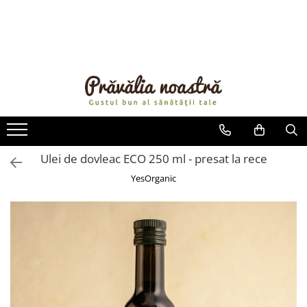
PRODUSE
NOUTĂȚI
ALIMENTE
ULEIURI ȘI UNTURI
MĂSLINE
NUCI ȘI SEMINȚE
Ulei de dovleac ECO 250 ml - presat la rece
FRUCTE DESHIDRATATE
YesOrganic
ÎNDULCITORI NATURALI / MIERE
FRUCTE LA CONSERVĂ
OȚETURI ȘI SOSURI
SOSURI
FĂINĂ FĂRĂ GLUTEN
BĂUTURI / LAPTE VEGETAL
OREZ ȘI CEREALE