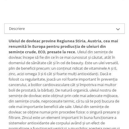
Descriere
Uleiul de dovleac provine Regiunea Stiria, Austria, cea mai
renumită în Europa pentru prodiucția de uleiuri din
semințe crude, ECO, presate la rece.
Uleiul din semințe de
dovleac începe să fie din ce în ce mai cunoscut și căutat, atât în
domeniul de sănătate cât și în cel de beauty. Este un ulei versatil,
plin de beneficii precum: un conținut ridicat de vitaminele A și E,
zinc, acizi omega 3 și 6 cât și foarte mulți antioxidanți. Dacă e
folosit cu regularitate, joacă un rol foarte important în prevenția
cancerului, a bolilor cardiovasculare cât și împotriva mai multor
boli de prostată, la bărbați. De natură organică, uleiul nostru de
semințe de dovleac este obținut prin cele mai adecvate mijloace,
din semințe crude, neprocesate termic, că tu să te poți bucura de
cele mai importante beneficii ale sale. Uleiul din semințe de
dovleac se obține numai prin procedee fizice: o singură presare și
filtrare. Zincul este un element important în buna funcționare a
sistemelor antioxidante ale corpului având și un efect de
normalizare a funcționarii vezicii și a mușchilor acesteia precum și