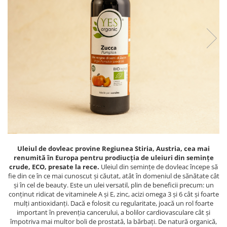
PASTE
CREME ȘI PASTE TARTINABILE
CONDIMENTE
CEAIURI GRECEȘTI
CIOCOLATĂ ȘI CACAO
HEALTHY SNACKS
SUPERALIMENTE
LACTATE
BACANIE
PRODUSE ECO / ORGANICE
PRODUSE ROMÂNEȘTI
Uleiul de dovleac provine Regiunea Stiria, Austria, cea mai
COSMETICE
renumită în Europa pentru prodiucția de uleiuri din semințe
crude, ECO, presate la rece.
Uleiul din semințe de dovleac începe să
REMEDII NATURISTE
fie din ce în ce mai cunoscut și căutat, atât în domeniul de sănătate cât
și în cel de beauty. Este un ulei versatil, plin de beneficii precum: un
TOATE PRODUSELE
conținut ridicat de vitaminele A și E, zinc, acizi omega 3 și 6 cât și foarte
mulți antioxidanți. Dacă e folosit cu regularitate, joacă un rol foarte
important în prevenția cancerului, a bolilor cardiovasculare cât și
împotriva mai multor boli de prostată, la bărbați. De natură organică,