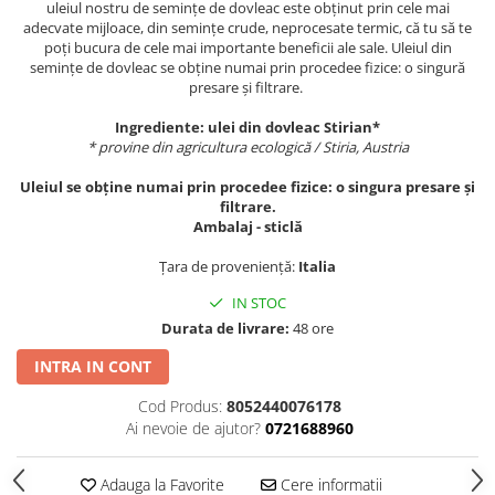
uleiul nostru de semințe de dovleac este obținut prin cele mai
adecvate mijloace, din semințe crude, neprocesate termic, că tu să te
poți bucura de cele mai importante beneficii ale sale. Uleiul din
semințe de dovleac se obține numai prin procedee fizice: o singură
presare și filtrare.
Ingrediente: ulei din dovleac Stirian*
* provine din agricultura ecologică / Stiria, Austria
Uleiul se obține numai prin procedee fizice: o singura presare și
filtrare.
Ambalaj - sticlă
Țara de proveniență:
Italia
IN STOC
Durata de livrare:
48 ore
INTRA IN CONT
Cod Produs:
8052440076178
Ai nevoie de ajutor?
0721688960
Adauga la Favorite
Cere informatii