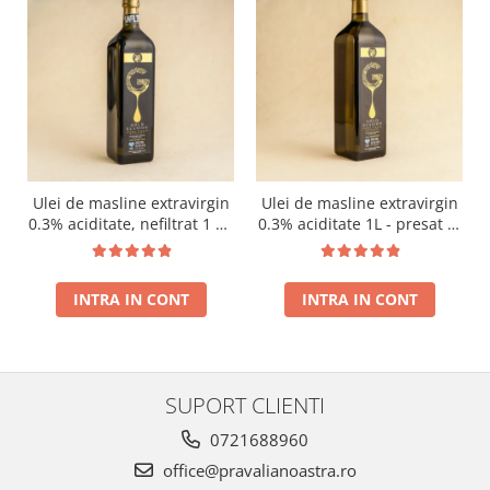
Ulei de masline extravirgin
Ulei de masline extravirgin
0.3% aciditate, nefiltrat 1 L -
0.3% aciditate 1L - presat la
presat la rece RECOLTA
rece RECOLTA NOUA
NOUA
INTRA IN CONT
INTRA IN CONT
SUPORT CLIENTI
0721688960
office@pravalianoastra.ro