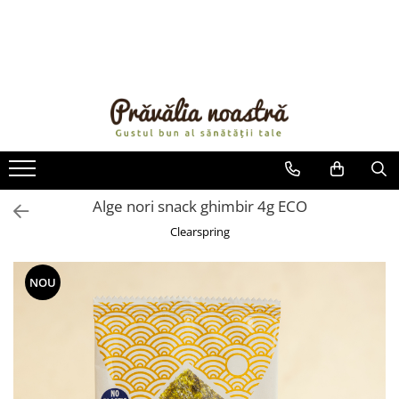
PRODUSE
NOUTĂȚI
ALIMENTE
ULEIURI ȘI UNTURI
MĂSLINE
NUCI ȘI SEMINȚE
Alge nori snack ghimbir 4g ECO
FRUCTE DESHIDRATATE
Clearspring
ÎNDULCITORI NATURALI / MIERE
FRUCTE LA CONSERVĂ
NOU
OȚETURI ȘI SOSURI
SOSURI
FĂINĂ FĂRĂ GLUTEN
BĂUTURI / LAPTE VEGETAL
OREZ ȘI CEREALE