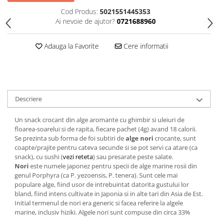
Cod Produs:
5021551445353
Ai nevoie de ajutor?
0721688960
Adauga la Favorite
Cere informatii
Descriere
Un snack crocant din alge aromante cu ghimbir si uleiuri de
floarea-soarelui si de rapita, fiecare pachet (4g) avand 18 calorii.
Se prezinta sub forma de foi subtiri de
alge nori
crocante, sunt
coapte/prajite pentru cateva secunde si se pot servi ca atare (ca
snack), cu sushi (
vezi reteta
) sau presarate peste salate.
Nori
este numele japonez pentru specii de alge marine rosii din
genul Porphyra (ca P. yezoensis, P. tenera). Sunt cele mai
populare alge, fiind usor de intrebuintat datorita gustului lor
bland, fiind intens cultivate in Japonia si in alte tari din Asia de Est.
Initial termenul de nori era generic si facea referire la algele
marine, inclusiv hiziki. Algele nori sunt compuse din circa 33%