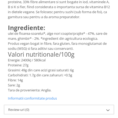
proteine, 33% fibre alimentare si sunt bogate in iod, vitaminele A,
B si K si fier, fiind considerata o importanta sursa de vitamina B12
in dietele vegane. Se folosesc pentru sushi (sub forma de foi), ca
garnitura sau pentru a da aroma preparatelor.
Ingrediente:
ulei de floarea-soarelui*, alge nori coapte/prajite* - 47%, sare de
mare, ghimbir* - 2%. *ingredient din agricultura ecologica.
Produs vegan bogat in fibre, fara gluten, fara monoglutamat de
sodiu (MSG) si fara aditivi sau conservanti.
Valori nutritionale/100g
Energie: 2400kJ / 580kcal
Proteine: 27g
Grasimi: 49g din care acizi grasi saturati: 6g
Carbohidrati: 1.7g din care zaharuri: <0.5g
Fibre: 14g
Sare: 2g
Tara de provenienta: Anglia.
Informatii conformitate produs
Review-uri
(0)