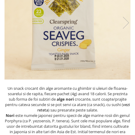
PASTE
CREME ȘI PASTE TARTINABILE
CONDIMENTE
CEAIURI GRECEȘTI
CIOCOLATĂ ȘI CACAO
HEALTHY SNACKS
SUPERALIMENTE
LACTATE
BACANIE
PRODUSE ECO / ORGANICE
PRODUSE ROMÂNEȘTI
Un snack crocant din alge aromante cu ghimbir si uleiuri de floarea-
COSMETICE
soarelui si de rapita, fiecare pachet (4g) avand 18 calorii. Se prezinta
sub forma de foi subtiri de
alge nori
crocante, sunt coapte/prajite
REMEDII NATURISTE
pentru cateva secunde si se pot servi ca atare (ca snack), cu sushi (
vezi
reteta
) sau presarate peste salate.
TOATE PRODUSELE
Nori
este numele japonez pentru specii de alge marine rosii din genul
Porphyra (ca P. yezoensis, P. tenera). Sunt cele mai populare alge, fiind
usor de intrebuintat datorita gustului lor bland, fiind intens cultivate
in Japonia si in alte tari din Asia de Est. Initial termenul de nori era