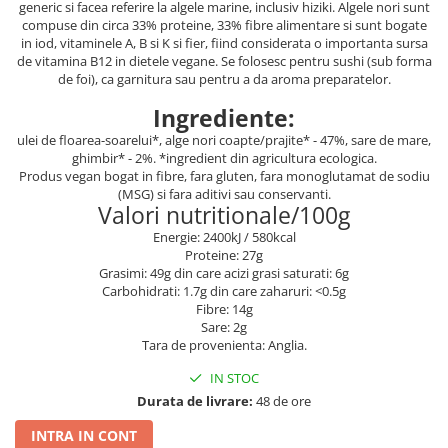
generic si facea referire la algele marine, inclusiv hiziki. Algele nori sunt
compuse din circa 33% proteine, 33% fibre alimentare si sunt bogate
in iod, vitaminele A, B si K si fier, fiind considerata o importanta sursa
de vitamina B12 in dietele vegane. Se folosesc pentru sushi (sub forma
de foi), ca garnitura sau pentru a da aroma preparatelor.
Ingrediente:
ulei de floarea-soarelui*, alge nori coapte/prajite* - 47%, sare de mare,
ghimbir* - 2%. *ingredient din agricultura ecologica.
Produs vegan bogat in fibre, fara gluten, fara monoglutamat de sodiu
(MSG) si fara aditivi sau conservanti.
Valori nutritionale/100g
Energie: 2400kJ / 580kcal
Proteine: 27g
Grasimi: 49g din care acizi grasi saturati: 6g
Carbohidrati: 1.7g din care zaharuri: <0.5g
Fibre: 14g
Sare: 2g
Tara de provenienta: Anglia.
IN STOC
Durata de livrare:
48 de ore
INTRA IN CONT