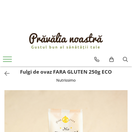
PRODUSE
NOUTĂȚI
ALIMENTE
ULEIURI ȘI UNTURI
MĂSLINE
NUCI ȘI SEMINȚE
Fulgi de ovaz FARA GLUTEN 250g ECO
FRUCTE DESHIDRATATE
Nutrissimo
ÎNDULCITORI NATURALI / MIERE
FRUCTE LA CONSERVĂ
OȚETURI ȘI SOSURI
SOSURI
FĂINĂ FĂRĂ GLUTEN
BĂUTURI / LAPTE VEGETAL
OREZ ȘI CEREALE