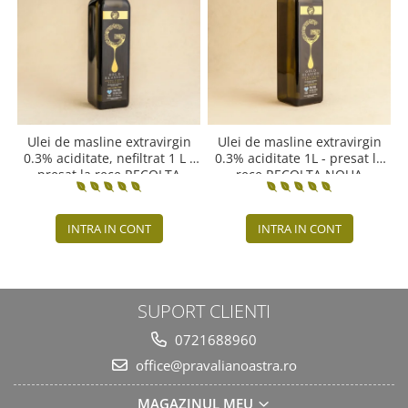
Ulei de masline extravirgin
Ulei de masline extravirgin
0.3% aciditate, nefiltrat 1 L -
0.3% aciditate 1L - presat la
presat la rece RECOLTA
rece RECOLTA NOUA
NOUA
INTRA IN CONT
INTRA IN CONT
SUPORT CLIENTI
0721688960
office@pravalianoastra.ro
MAGAZINUL MEU