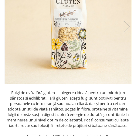
PASTE
CREME ȘI PASTE TARTINABILE
CONDIMENTE
CEAIURI GRECEȘTI
CIOCOLATĂ ȘI CACAO
HEALTHY SNACKS
SUPERALIMENTE
LACTATE
BACANIE
PRODUSE ECO / ORGANICE
PRODUSE ROMÂNEȘTI
Fulgi de ovăz fără gluten — alegerea ideală pentru un mic dejun
COSMETICE
sănătos și echilibrat. Fără gluten, acești fulgi sunt potriviți pentru
REMEDII NATURISTE
persoanele cu intoleranță sau boala celiacă, dar și pentru cei care
adoptă un stil de viață sănătos. Bogati în fibre, proteine și vitamine,
TOATE PRODUSELE
fulgii de ovăz susțin digestia, oferă energie de durată și contribuie la
menținerea unui nivel optim de colesterol. Pot fi consumați cu lapte,
iaurt, fructe sau folosiți în rețete de prăjituri și batoane sănătoase.