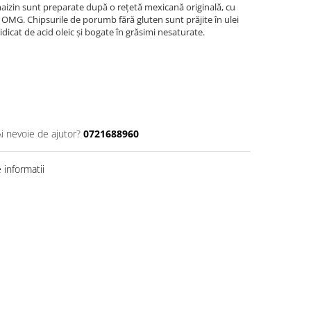
izin sunt preparate după o rețetă mexicană originală, cu
OMG. Chipsurile de porumb fără gluten sunt prăjite în ulei
idicat de acid oleic și bogate în grăsimi nesaturate.
Ai nevoie de ajutor?
0721688960
informatii