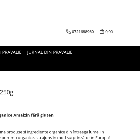
0721688960
0,00
N PRAVALIE
JURNAL DIN PRAVALIE
 250g
ganice Amaizin fără gluten
ne produse și ingrediente organice din întreaga lume. În
e porumb organice, s-a ajuns în mod surprinzător în Europa!