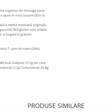
nte organice din întreaga lume.
-a ajuns în mod surprinzător în
pă o rețetă mexicană originală,
porumb fără gluten sunt prăjite
ic și bogate în grăsimi
relui *, sare de mare (0,8%)
/ 480 kcal Grăsime: 21,5g din care
esaturați: 2,2g Carbohidrați: 62,8g
PRODUSE SIMILARE