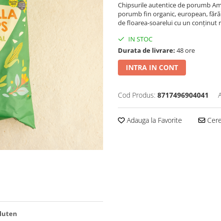
Chipsurile autentice de porumb Ama
porumb fin organic, european, fără 
de floarea-soarelui cu un conținut r
IN STOC
Durata de livrare:
48 ore
INTRA IN CONT
Cod Produs:
8717496904041
Adauga la Favorite
Cere 
gluten