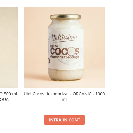
CO 500 ml
Ulei Cocos dezodorizat - ORGANIC - 1000
Ulei de sus
NOUA
ml
INTRA IN CONT