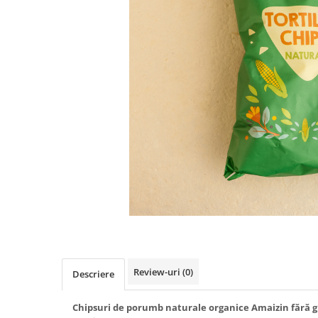
PASTE
CREME ȘI PASTE TARTINABILE
CONDIMENTE
CEAIURI GRECEȘTI
CIOCOLATĂ ȘI CACAO
HEALTHY SNACKS
SUPERALIMENTE
LACTATE
BACANIE
PRODUSE ECO / ORGANICE
PRODUSE ROMÂNEȘTI
COSMETICE
REMEDII NATURISTE
TOATE PRODUSELE
Review-uri
(0)
Descriere
Chipsuri de porumb naturale organice Amaizin fără 