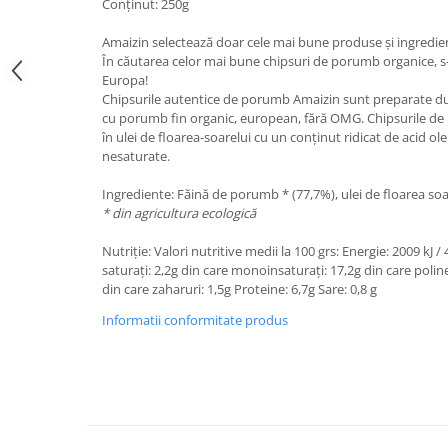
Conținut: 250g
Amaizin selectează doar cele mai bune produse și ingredie
În căutarea celor mai bune chipsuri de porumb organice, s
Europa!
Chipsurile autentice de porumb Amaizin sunt preparate du
cu porumb fin organic, european, fără OMG. Chipsurile de 
în ulei de floarea-soarelui cu un conținut ridicat de acid ole
nesaturate.
Ingrediente: Făină de porumb * (77,7%), ulei de floarea soa
* din agricultura ecologică
Nutriție: Valori nutritive medii la 100 grs: Energie: 2009 kJ 
saturați: 2,2g din care monoinsaturați: 17,2g din care polin
din care zaharuri: 1,5g Proteine: 6,7g Sare: 0,8 g
Informatii conformitate produs