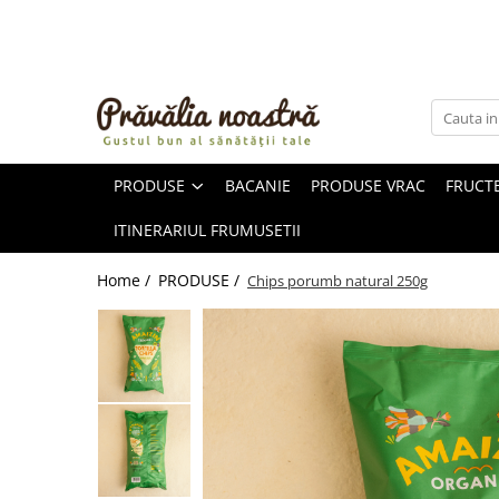
PRODUSE
NOUTĂȚI
ALIMENTE
PRODUSE
BACANIE
PRODUSE VRAC
FRUCTE
ULEIURI ȘI UNTURI
MĂSLINE
ITINERARIUL FRUMUSETII
NUCI ȘI SEMINȚE
FRUCTE DESHIDRATATE
Home /
PRODUSE /
Chips porumb natural 250g
ÎNDULCITORI NATURALI / MIERE
FRUCTE LA CONSERVĂ
OȚETURI ȘI SOSURI
SOSURI
FĂINĂ FĂRĂ GLUTEN
BĂUTURI / LAPTE VEGETAL
OREZ ȘI CEREALE