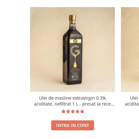
Ulei de masline extravirgin 0.3%
Ulei
aciditate, nefiltrat 1 L - presat la rece
acidit
RECOLTA NOUA
INTRA IN CONT