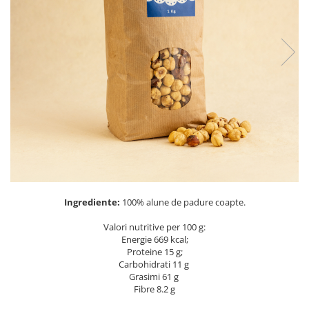
PASTE
CREME ȘI PASTE TARTINABILE
CONDIMENTE
CEAIURI GRECEȘTI
CIOCOLATĂ ȘI CACAO
HEALTHY SNACKS
SUPERALIMENTE
LACTATE
BACANIE
PRODUSE ECO / ORGANICE
PRODUSE ROMÂNEȘTI
Ingrediente:
100% alune de padure coapte.
COSMETICE
Valori nutritive per 100 g:
REMEDII NATURISTE
Energie 669 kcal;
Proteine 15 g;
TOATE PRODUSELE
Carbohidrati 11 g
Grasimi 61 g
Fibre 8.2 g