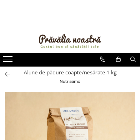
PRODUSE
NOUTĂȚI
ALIMENTE
ULEIURI ȘI UNTURI
MĂSLINE
NUCI ȘI SEMINȚE
Alune de pădure coapte/nesărate 1 kg
FRUCTE DESHIDRATATE
Nutrissimo
ÎNDULCITORI NATURALI / MIERE
FRUCTE LA CONSERVĂ
OȚETURI ȘI SOSURI
SOSURI
FĂINĂ FĂRĂ GLUTEN
BĂUTURI / LAPTE VEGETAL
OREZ ȘI CEREALE