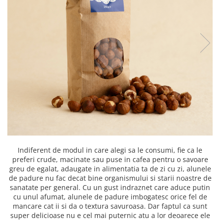
PASTE
CREME ȘI PASTE TARTINABILE
CONDIMENTE
CEAIURI GRECEȘTI
CIOCOLATĂ ȘI CACAO
HEALTHY SNACKS
SUPERALIMENTE
LACTATE
BACANIE
PRODUSE ECO / ORGANICE
PRODUSE ROMÂNEȘTI
Indiferent de modul in care alegi sa le consumi, fie ca le
COSMETICE
preferi crude, macinate sau puse in cafea pentru o savoare
REMEDII NATURISTE
greu de egalat, adaugate in alimentatia ta de zi cu zi, alunele
de padure nu fac decat bine organismului si starii noastre de
TOATE PRODUSELE
sanatate per general. Cu un gust indraznet care aduce putin
cu unul afumat, alunele de padure imbogatesc orice fel
de
mancare cat ii si da o textura savuroasa. Dar faptul ca sunt
super delicioase nu e cel mai puternic atu a lor deoarece ele