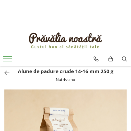
PRODUSE
NOUTĂȚI
ALIMENTE
ULEIURI ȘI UNTURI
MĂSLINE
NUCI ȘI SEMINȚE
Alune de padure crude 14-16 mm 250 g
FRUCTE DESHIDRATATE
Nutrissimo
ÎNDULCITORI NATURALI / MIERE
FRUCTE LA CONSERVĂ
OȚETURI ȘI SOSURI
SOSURI
FĂINĂ FĂRĂ GLUTEN
BĂUTURI / LAPTE VEGETAL
OREZ ȘI CEREALE