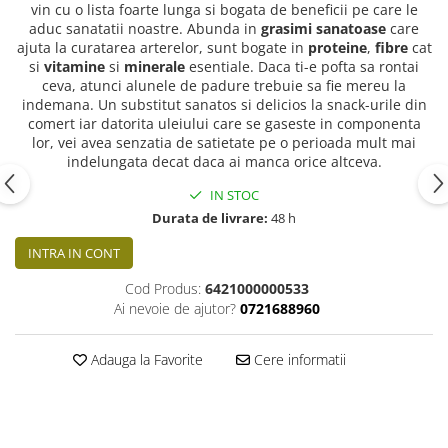
vin cu o lista foarte lunga si bogata de beneficii pe care le
aduc sanatatii noastre. Abunda in
grasimi sanatoase
care
ajuta la curatarea arterelor, sunt bogate in
proteine
,
fibre
cat
si
vitamine
si
minerale
esentiale. Daca ti-e pofta sa rontai
ceva, atunci alunele de padure trebuie sa fie mereu la
indemana. Un substitut sanatos si delicios la snack-urile din
comert iar datorita uleiului care se gaseste in componenta
lor, vei avea senzatia de satietate pe o perioada mult mai
indelungata decat daca ai manca orice altceva.
IN STOC
Durata de livrare:
48 h
INTRA IN CONT
Cod Produs:
6421000000533
Ai nevoie de ajutor?
0721688960
Adauga la Favorite
Cere informatii