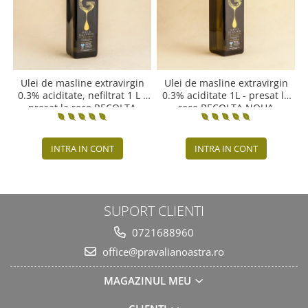
Ulei de masline extravirgin
Ulei de masline extravirgin
0.3% aciditate, nefiltrat 1 L -
0.3% aciditate 1L - presat la
presat la rece RECOLTA
rece RECOLTA NOUA
NOUA
INTRA IN CONT
INTRA IN CONT
SUPORT CLIENTI
0721688960
office@pravalianoastra.ro
MAGAZINUL MEU