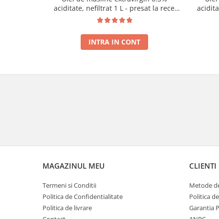
aciditate, nefiltrat 1 L - presat la rece
acidit
RECOLTA NOUA
INTRA IN CONT
MAGAZINUL MEU
CLIENTI
Termeni si Conditii
Metode de
Politica de Confidentialitate
Politica d
Politica de livrare
Garantia 
Contact
ANPC