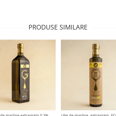
PRODUSE SIMILARE
 de masline extravirgin 0.3%
Ulei de masline, extravirgin, E