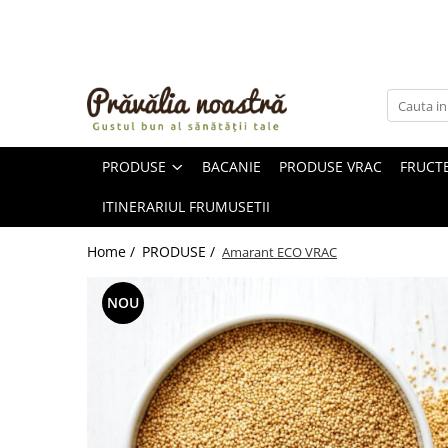
PRODUSE
NOUTĂȚI
ALIMENTE
PRODUSE
BACANIE
PRODUSE VRAC
FRUCTE
ULEIURI ȘI UNTURI
MĂSLINE
ITINERARIUL FRUMUSETII
NUCI ȘI SEMINȚE
FRUCTE DESHIDRATATE
Home /
PRODUSE /
Amarant ECO VRAC
ÎNDULCITORI NATURALI / MIERE
FRUCTE LA CONSERVĂ
NOU
OȚETURI ȘI SOSURI
SOSURI
FĂINĂ FĂRĂ GLUTEN
BĂUTURI / LAPTE VEGETAL
OREZ ȘI CEREALE