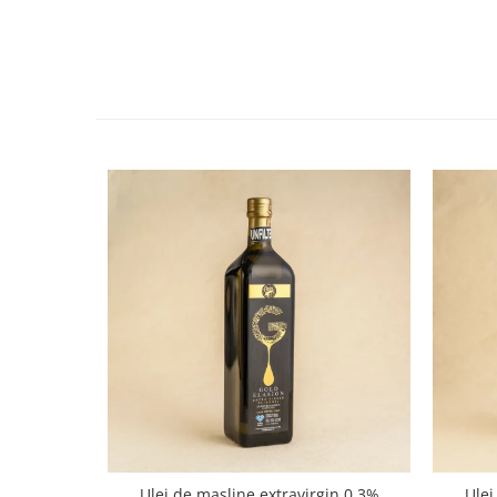
Ulei de masline extravirgin 0.3%
Ulei