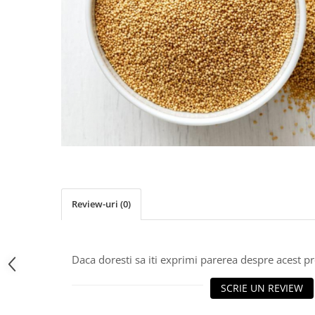
PASTE
CREME ȘI PASTE TARTINABILE
CONDIMENTE
CEAIURI GRECEȘTI
CIOCOLATĂ ȘI CACAO
HEALTHY SNACKS
SUPERALIMENTE
LACTATE
BACANIE
PRODUSE ECO / ORGANICE
PRODUSE ROMÂNEȘTI
Review-uri
(0)
COSMETICE
REMEDII NATURISTE
Daca doresti sa iti exprimi parerea despre acest 
TOATE PRODUSELE
SCRIE UN REVIEW