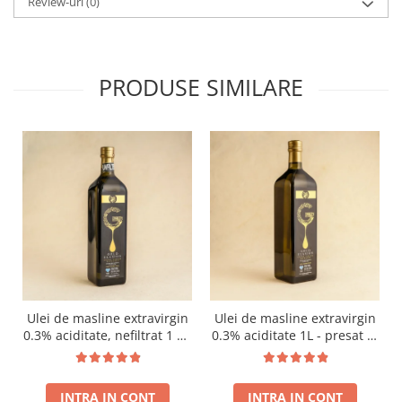
Review-uri
(0)
PRODUSE SIMILARE
Ulei de masline extravirgin
Ulei de masline extravirgin
0.3% aciditate, nefiltrat 1 L -
0.3% aciditate 1L - presat la
presat la rece RECOLTA
rece RECOLTA NOUA
NOUA
INTRA IN CONT
INTRA IN CONT