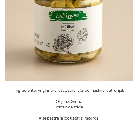
PASTE
CREME ȘI PASTE TARTINABILE
CONDIMENTE
CEAIURI GRECEȘTI
CIOCOLATĂ ȘI CACAO
HEALTHY SNACKS
SUPERALIMENTE
LACTATE
BACANIE
PRODUSE ECO / ORGANICE
PRODUSE ROMÂNEȘTI
Ingrediente: Anghinare, otet, sare, ulei de masline, patrunjel.
COSMETICE
Origine: Grecia
REMEDII NATURISTE
Borcan de sticla.
TOATE PRODUSELE
A se pastra la loc uscat si racoros.