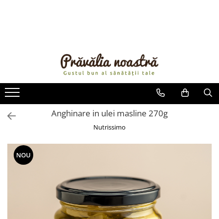
PRODUSE
NOUTĂȚI
ALIMENTE
ULEIURI ȘI UNTURI
MĂSLINE
NUCI ȘI SEMINȚE
Anghinare in ulei masline 270g
FRUCTE DESHIDRATATE
Nutrissimo
ÎNDULCITORI NATURALI / MIERE
FRUCTE LA CONSERVĂ
NOU
OȚETURI ȘI SOSURI
SOSURI
FĂINĂ FĂRĂ GLUTEN
BĂUTURI / LAPTE VEGETAL
OREZ ȘI CEREALE