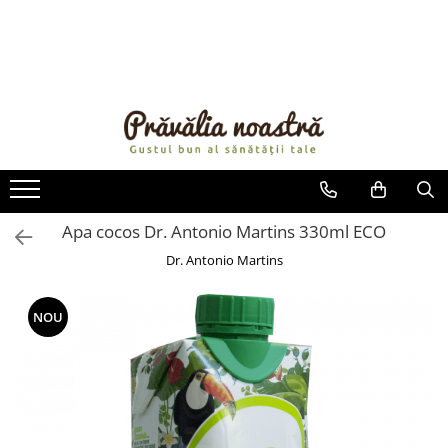
PRODUSE
NOUTĂȚI
ALIMENTE
ULEIURI ȘI UNTURI
MĂSLINE
NUCI ȘI SEMINȚE
Apa cocos Dr. Antonio Martins 330ml ECO
FRUCTE DESHIDRATATE
Dr. Antonio Martins
ÎNDULCITORI NATURALI / MIERE
FRUCTE LA CONSERVĂ
NOU
OȚETURI ȘI SOSURI
SOSURI
FĂINĂ FĂRĂ GLUTEN
BĂUTURI / LAPTE VEGETAL
OREZ ȘI CEREALE