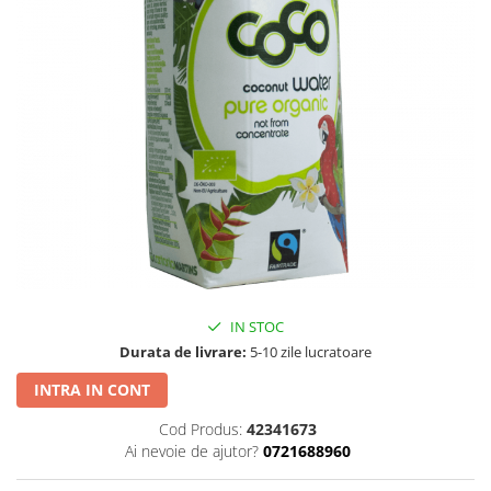
PASTE
CREME ȘI PASTE TARTINABILE
CONDIMENTE
CEAIURI GRECEȘTI
CIOCOLATĂ ȘI CACAO
HEALTHY SNACKS
SUPERALIMENTE
LACTATE
BACANIE
PRODUSE ECO / ORGANICE
PRODUSE ROMÂNEȘTI
IN STOC
COSMETICE
Durata de livrare:
5-10 zile lucratoare
REMEDII NATURISTE
INTRA IN CONT
TOATE PRODUSELE
Cod Produs:
42341673
Ai nevoie de ajutor?
0721688960