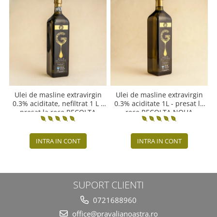
Ulei de masline extravirgin
Ulei de masline extravirgin
0.3% aciditate, nefiltrat 1 L -
0.3% aciditate 1L - presat la
presat la rece RECOLTA
rece RECOLTA NOUA
NOUA
INTRA IN CONT
INTRA IN CONT
SUPORT CLIENTI
0721688960
office@pravalianoastra.ro