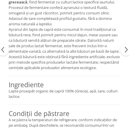
grecească
, fiind fermentat cu culturi lactice specifice iaurtului.
Procesul de fermentare conferă ayranului o textură fluidă,
omogenă și un gust răcoritor, potrivit pentru consum zilnic.
Adaosul de sare completează profilul gustativ, fără a domina
aroma naturală a laptelui.
Ayranul din lapte de capră este consumat în mod tradițional ca
băutură rece, fiind potrivit pentru micul dejun, mese ușoare sau
ca băutură servită alături de preparate sărate. Datorită naturii
sale de produs lactat fermentat, este frecvent inclus într-o
alimentație variată, ca alternativă la alte băuturi pe bază de lapte.
Această băutură este obținută fără ingrediente artificiale, exclusiv
prin metode specifice produselor lactate fermentate, respectând
cerințele aplicabile produselor alimentare ecologice.
Ingrediente
Lapte proaspăt organic de capră 100% (Grecia), apă, sare, culturi
lactice.
Condiții de păstrare
A se păstra la temperaturi de refrigerare, conform indicațiilor de
pe ambalaj. După deschidere, se recomandă consumul într-un