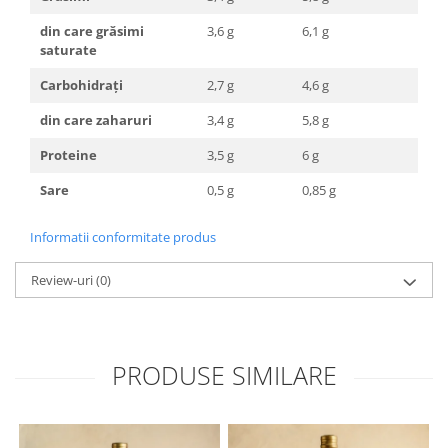
din care grăsimi
3,6 g
6,1 g
saturate
Carbohidrați
2,7 g
4,6 g
din care zaharuri
3,4 g
5,8 g
Proteine
3,5 g
6 g
Sare
0,5 g
0,85 g
Informatii conformitate produs
Review-uri
(0)
PRODUSE SIMILARE