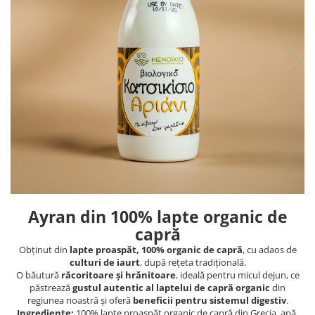
PASTE
CREME ȘI PASTE TARTINABILE
CONDIMENTE
CEAIURI GRECEȘTI
CIOCOLATĂ ȘI CACAO
HEALTHY SNACKS
SUPERALIMENTE
LACTATE
BACANIE
PRODUSE ECO / ORGANICE
PRODUSE ROMÂNEȘTI
Ayran din 100% lapte organic de
COSMETICE
capră
REMEDII NATURISTE
Obținut din
lapte proaspăt, 100% organic de capră
, cu adaos de
TOATE PRODUSELE
culturi de iaurt
, după rețeta tradițională.
O băutură
răcoritoare și hrănitoare
, ideală pentru micul dejun, ce
păstrează
gustul autentic al laptelui de capră organic
din
regiunea noastră și oferă
beneficii pentru sistemul digestiv
.
Ingrediente:
100% lapte proaspăt organic de capră din Grecia, apă,