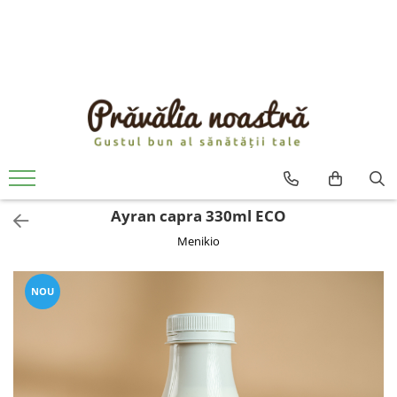
PRODUSE
NOUTĂȚI
ALIMENTE
ULEIURI ȘI UNTURI
MĂSLINE
NUCI ȘI SEMINȚE
Ayran capra 330ml ECO
FRUCTE DESHIDRATATE
Menikio
ÎNDULCITORI NATURALI / MIERE
FRUCTE LA CONSERVĂ
OȚETURI ȘI SOSURI
NOU
SOSURI
FĂINĂ FĂRĂ GLUTEN
BĂUTURI / LAPTE VEGETAL
OREZ ȘI CEREALE