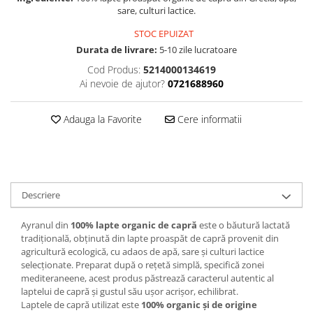
sare, culturi lactice.
STOC EPUIZAT
Durata de livrare:
5-10 zile lucratoare
Cod Produs:
5214000134619
Ai nevoie de ajutor?
0721688960
Adauga la Favorite
Cere informatii
Descriere
Ayranul din
100% lapte organic de capră
este o băutură lactată
tradițională, obținută din lapte proaspăt de capră provenit din
agricultură ecologică, cu adaos de apă, sare și culturi lactice
selecționate. Preparat după o rețetă simplă, specifică zonei
mediteraneene, acest produs păstrează caracterul autentic al
laptelui de capră și gustul său ușor acrișor, echilibrat.
Laptele de capră utilizat este
100% organic și de origine