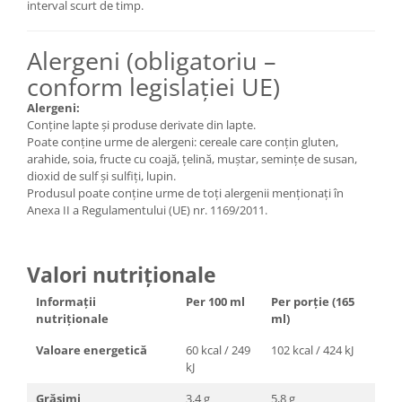
interval scurt de timp.
Alergeni (obligatoriu –
conform legislației UE)
Alergeni:
Conține lapte și produse derivate din lapte.
Poate conține urme de alergeni: cereale care conțin gluten,
arahide, soia, fructe cu coajă, țelină, muștar, semințe de susan,
dioxid de sulf și sulfiți, lupin.
Produsul poate conține urme de toți alergenii menționați în
Anexa II a Regulamentului (UE) nr. 1169/2011.
Valori nutriționale
Informații
Per 100 ml
Per porție (165
nutriționale
ml)
Valoare energetică
60 kcal / 249
102 kcal / 424 kJ
kJ
Grăsimi
3,4 g
5,8 g