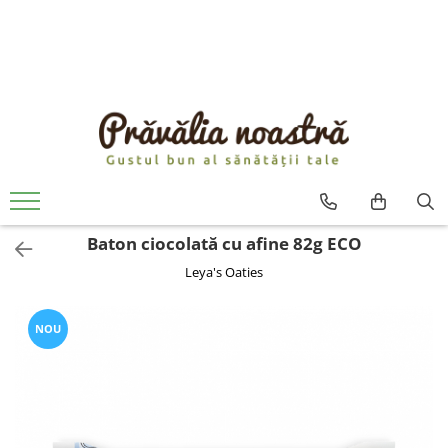
PRODUSE
NOUTĂȚI
ALIMENTE
ULEIURI ȘI UNTURI
MĂSLINE
NUCI ȘI SEMINȚE
Baton ciocolată cu afine 82g ECO
FRUCTE DESHIDRATATE
Leya's Oaties
ÎNDULCITORI NATURALI / MIERE
FRUCTE LA CONSERVĂ
OȚETURI ȘI SOSURI
NOU
SOSURI
FĂINĂ FĂRĂ GLUTEN
BĂUTURI / LAPTE VEGETAL
OREZ ȘI CEREALE