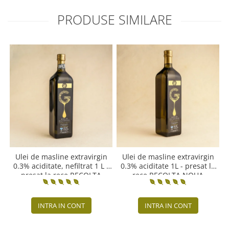
PRODUSE SIMILARE
Ulei de masline extravirgin
Ulei de masline extravirgin
0.3% aciditate, nefiltrat 1 L -
0.3% aciditate 1L - presat la
presat la rece RECOLTA
rece RECOLTA NOUA
NOUA
INTRA IN CONT
INTRA IN CONT