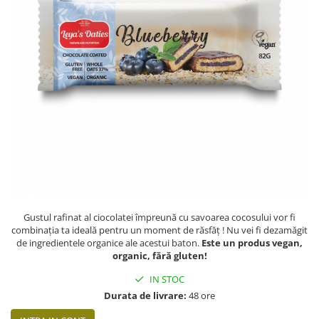
PASTE
CREME ȘI PASTE TARTINABILE
CONDIMENTE
CEAIURI GRECEȘTI
CIOCOLATĂ ȘI CACAO
HEALTHY SNACKS
SUPERALIMENTE
LACTATE
BACANIE
PRODUSE ECO / ORGANICE
PRODUSE ROMÂNEȘTI
Gustul rafinat al ciocolatei împreună cu savoarea cocosului vor fi
COSMETICE
combinația ta ideală pentru un moment de răsfăț ! Nu vei fi dezamăgit
REMEDII NATURISTE
de ingredientele organice ale acestui baton.
Este un produs vegan,
organic, fără gluten!
TOATE PRODUSELE
IN STOC
Durata de livrare:
48 ore