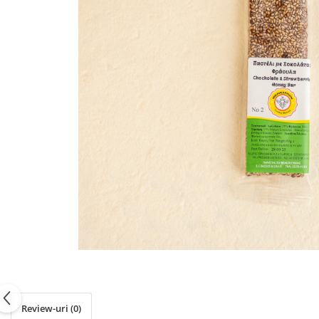
PASTE
CREME ȘI PASTE TARTINABILE
CONDIMENTE
CEAIURI GRECEȘTI
CIOCOLATĂ ȘI CACAO
HEALTHY SNACKS
SUPERALIMENTE
LACTATE
BACANIE
PRODUSE ECO / ORGANICE
PRODUSE ROMÂNEȘTI
COSMETICE
REMEDII NATURISTE
TOATE PRODUSELE
Review-uri
(0)