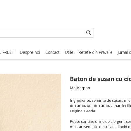
E FRESH
Despre noi
Contact
Utile
Retete din Pravalie
Jurnal 
Baton de susan cu cio
MeliKarpon
Ingrediente: seminte de susan, mier
de cacao, unt de cacao, zahar, leciti
Origine: Grecia
Poate contine urme de alergeni: cerea
mustar, seminte de susan, dioxid de s