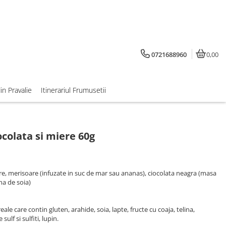
0721688960
0,00
din Pravalie
Itinerariul Frumusetii
colata si miere 60g
e, merisoare (infuzate in suc de mar sau ananas), ciocolata neagra (masa
na de soia)
le care contin gluten, arahide, soia, lapte, fructe cu coaja, telina,
ulf si sulfiti, lupin.