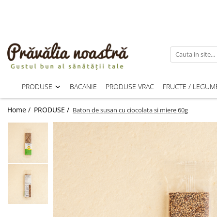
PRODUSE
NOUTĂȚI
ALIMENTE
ULEIURI ȘI UNTURI
PRODUSE
BACANIE
PRODUSE VRAC
FRUCTE / LEGUM
MĂSLINE
NUCI ȘI SEMINȚE
Home /
PRODUSE /
Baton de susan cu ciocolata si miere 60g
FRUCTE DESHIDRATATE
ÎNDULCITORI NATURALI / MIERE
FRUCTE LA CONSERVĂ
OȚETURI ȘI SOSURI
SOSURI
FĂINĂ FĂRĂ GLUTEN
BĂUTURI / LAPTE VEGETAL
OREZ ȘI CEREALE