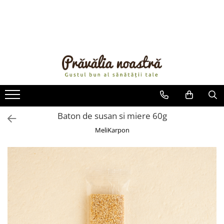
PRODUSE
NOUTĂȚI
ALIMENTE
ULEIURI ȘI UNTURI
MĂSLINE
NUCI ȘI SEMINȚE
Baton de susan si miere 60g
FRUCTE DESHIDRATATE
MeliKarpon
ÎNDULCITORI NATURALI / MIERE
FRUCTE LA CONSERVĂ
OȚETURI ȘI SOSURI
SOSURI
FĂINĂ FĂRĂ GLUTEN
BĂUTURI / LAPTE VEGETAL
OREZ ȘI CEREALE