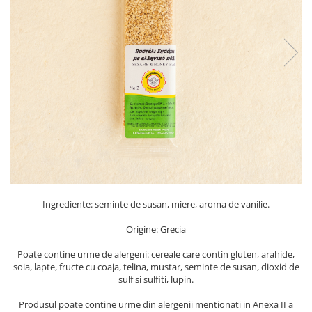
PASTE
CREME ȘI PASTE TARTINABILE
CONDIMENTE
CEAIURI GRECEȘTI
CIOCOLATĂ ȘI CACAO
HEALTHY SNACKS
SUPERALIMENTE
LACTATE
BACANIE
PRODUSE ECO / ORGANICE
PRODUSE ROMÂNEȘTI
Ingrediente: seminte de susan, miere, aroma de vanilie.
COSMETICE
Origine: Grecia
REMEDII NATURISTE
Poate contine urme de alergeni: cereale care contin gluten, arahide,
TOATE PRODUSELE
soia, lapte, fructe cu coaja, telina, mustar, seminte de susan, dioxid de
sulf si sulfiti, lupin.
Produsul poate contine urme din alergenii mentionati in Anexa II a