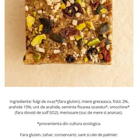
PASTE
CREME ȘI PASTE TARTINABILE
CONDIMENTE
CEAIURI GRECEȘTI
CIOCOLATĂ ȘI CACAO
HEALTHY SNACKS
SUPERALIMENTE
LACTATE
BACANIE
PRODUSE ECO / ORGANICE
PRODUSE ROMÂNEȘTI
COSMETICE
Ingrediente: fulgi de ovaz*(fara gluten), miere greceasca, fistic 2%,
REMEDII NATURISTE
arahide 15%, unt de arahide, seminte floarea soarelui*, smochine*
(fara dioxid de sulf SO2), merisoare (suc de mere si ananas).
TOATE PRODUSELE
*provenienta din cultura ecologica.
Fara gluten, zahar, conservanti, sare si ulei de palmier.