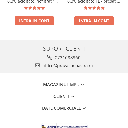
0.3% aciditate, nefiltrat 1 L -
0.3% aciditate 1L - presat la
presat la rece RECOLTA
rece RECOLTA NOUA
NOUA
INTRA IN CONT
INTRA IN CONT
SUPORT CLIENTI
0721688960
office@pravalianoastra.ro
MAGAZINUL MEU
CLIENTI
DATE COMERCIALE