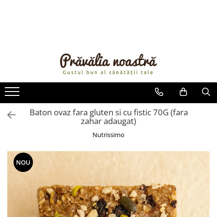
PRODUSE
NOUTĂȚI
ALIMENTE
ULEIURI ȘI UNTURI
MĂSLINE
NUCI ȘI SEMINȚE
Baton ovaz fara gluten si cu fistic 70G (fara
zahar adaugat)
FRUCTE DESHIDRATATE
ÎNDULCITORI NATURALI / MIERE
Nutrissimo
FRUCTE LA CONSERVĂ
OȚETURI ȘI SOSURI
NOU
SOSURI
FĂINĂ FĂRĂ GLUTEN
BĂUTURI / LAPTE VEGETAL
OREZ ȘI CEREALE