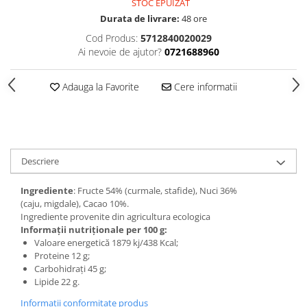
STOC EPUIZAT
Durata de livrare:
48 ore
Cod Produs:
5712840020029
Ai nevoie de ajutor?
0721688960
Adauga la Favorite
Cere informatii
Descriere
Ingrediente
: Fructe 54% (curmale, stafide), Nuci 36%
(caju, migdale), Cacao 10%.
Ingrediente provenite din agricultura ecologica
Informații nutriționale per 100 g:
Valoare energetică 1879 kj/438 Kcal;
Proteine 12 g;
Carbohidrați 45 g;
Lipide 22 g.
Informatii conformitate produs