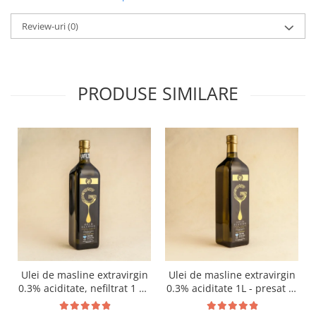
Review-uri
(0)
PRODUSE SIMILARE
Ulei de masline extravirgin
Ulei de masline extravirgin
0.3% aciditate, nefiltrat 1 L -
0.3% aciditate 1L - presat la
presat la rece RECOLTA
rece RECOLTA NOUA
NOUA