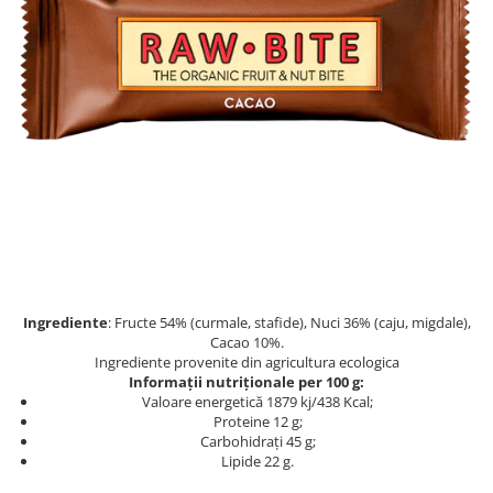
PASTE
CREME ȘI PASTE TARTINABILE
CONDIMENTE
CEAIURI GRECEȘTI
CIOCOLATĂ ȘI CACAO
HEALTHY SNACKS
SUPERALIMENTE
LACTATE
BACANIE
PRODUSE ECO / ORGANICE
PRODUSE ROMÂNEȘTI
Ingrediente
: Fructe 54% (curmale, stafide), Nuci 36% (caju, migdale),
COSMETICE
Cacao 10%.
Ingrediente provenite din agricultura ecologica
REMEDII NATURISTE
Informații nutriționale per 100 g:
Valoare energetică 1879 kj/438 Kcal;
TOATE PRODUSELE
Proteine 12 g;
Carbohidrați 45 g;
Lipide 22 g.