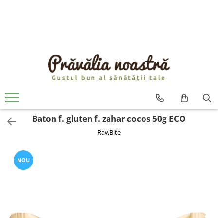
PRODUSE
NOUTĂȚI
ALIMENTE
ULEIURI ȘI UNTURI
MĂSLINE
NUCI ȘI SEMINȚE
Baton f. gluten f. zahar cocos 50g ECO
FRUCTE DESHIDRATATE
RawBite
ÎNDULCITORI NATURALI / MIERE
FRUCTE LA CONSERVĂ
OȚETURI ȘI SOSURI
NOU
SOSURI
FĂINĂ FĂRĂ GLUTEN
BĂUTURI / LAPTE VEGETAL
OREZ ȘI CEREALE