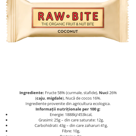
PASTE
CREME ȘI PASTE TARTINABILE
CONDIMENTE
CEAIURI GRECEȘTI
CIOCOLATĂ ȘI CACAO
HEALTHY SNACKS
SUPERALIMENTE
LACTATE
BACANIE
PRODUSE ECO / ORGANICE
PRODUSE ROMÂNEȘTI
Ingrediente:
Fructe 58% (curmale, stafide),
Nuci
26%
COSMETICE
(
caju
,
migdale
), Nucă de cocos 16%.
REMEDII NATURISTE
Ingrediente provenite din agricultura ecologica.
Informații nutriționale per 100 g:
TOATE PRODUSELE
Energie: 1888kJ/453kcal,
Grasimi: 25g – din care saturate: 12g,
Carbohidrati: 43g – din care zaharuri 41g,
Fibre: 10g,