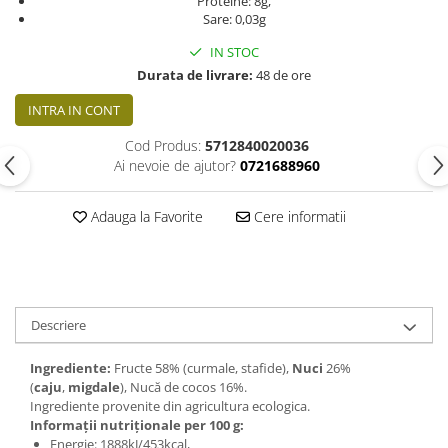
Proteine: 8g,
Sare: 0,03g
IN STOC
Durata de livrare:
48 de ore
INTRA IN CONT
Cod Produs:
5712840020036
Ai nevoie de ajutor?
0721688960
Adauga la Favorite
Cere informatii
Descriere
Ingrediente:
Fructe 58% (curmale, stafide),
Nuci
26%
(
caju
,
migdale
), Nucă de cocos 16%.
Ingrediente provenite din agricultura ecologica.
Informații nutriționale per 100 g:
Energie: 1888kJ/453kcal,