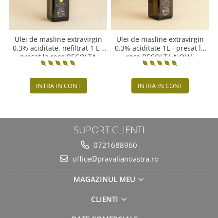
Ulei de masline extravirgin
Ulei de masline extravirgin
0.3% aciditate, nefiltrat 1 L -
0.3% aciditate 1L - presat la
presat la rece RECOLTA
rece RECOLTA NOUA
NOUA
INTRA IN CONT
INTRA IN CONT
SUPORT CLIENTI
0721688960
office@pravalianoastra.ro
MAGAZINUL MEU
CLIENTI