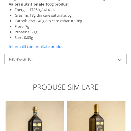
Valori nutritionale 100g produs:
Energie: 1736 kJ/ 414 kcal
Grasimi: 18g din care saturate: 5g
Carbohidrati: 40g din care zaharuri: 36g
Fibre: 7g
Proteina: 21g
Sare: 0,03g
Informatii conformitate produs
Review-uri
(0)
PRODUSE SIMILARE