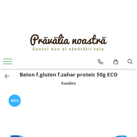
PRODUSE
NOUTĂȚI
ALIMENTE
ULEIURI ȘI UNTURI
MĂSLINE
NUCI ȘI SEMINȚE
Baton f.gluten f.zahar proteic 50g ECO
FRUCTE DESHIDRATATE
RawBite
ÎNDULCITORI NATURALI / MIERE
FRUCTE LA CONSERVĂ
OȚETURI ȘI SOSURI
NOU
SOSURI
FĂINĂ FĂRĂ GLUTEN
BĂUTURI / LAPTE VEGETAL
OREZ ȘI CEREALE