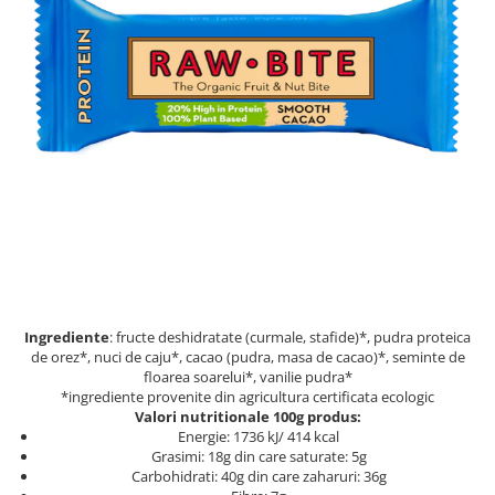
PASTE
CREME ȘI PASTE TARTINABILE
CONDIMENTE
CEAIURI GRECEȘTI
CIOCOLATĂ ȘI CACAO
HEALTHY SNACKS
SUPERALIMENTE
LACTATE
BACANIE
PRODUSE ECO / ORGANICE
PRODUSE ROMÂNEȘTI
Ingrediente
: fructe deshidratate (curmale, stafide)*, pudra proteica
COSMETICE
de orez*, nuci de caju*, cacao (pudra, masa de cacao)*, seminte de
REMEDII NATURISTE
floarea soarelui*, vanilie pudra*
*ingrediente provenite din agricultura certificata ecologic
TOATE PRODUSELE
Valori nutritionale 100g produs:
Energie: 1736 kJ/ 414 kcal
Grasimi: 18g din care saturate: 5g
Carbohidrati: 40g din care zaharuri: 36g