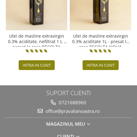
Ulei de masline extravirgin
Ulei de masline extravirgin
0.3% aciditate, nefiltrat 1 L -
0.3% aciditate 1L - presat la
presat la rece RECOLTA
rece RECOLTA NOUA
NOUA
INTRA IN CONT
INTRA IN CONT
SUPORT CLIENTI
0721688960
office@pravalianoastra.ro
MAGAZINUL MEU
CLIENTI