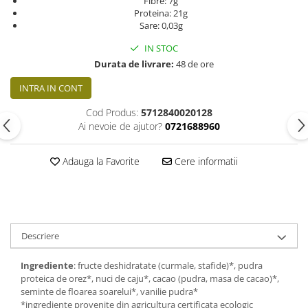
Fibre: 7g
Proteina: 21g
Sare: 0,03g
IN STOC
Durata de livrare:
48 de ore
INTRA IN CONT
Cod Produs:
5712840020128
Ai nevoie de ajutor?
0721688960
Adauga la Favorite
Cere informatii
Descriere
Ingrediente
: fructe deshidratate (curmale, stafide)*, pudra
proteica de orez*, nuci de caju*, cacao (pudra, masa de cacao)*,
seminte de floarea soarelui*, vanilie pudra*
*ingrediente provenite din agricultura certificata ecologic