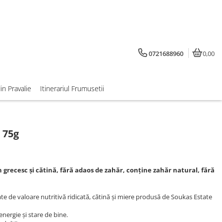
0721688960
0,00
din Pravalie
Itinerariul Frumusetii
 75g
grecesc și cătină, fără adaos de zahăr, conține zahăr natural, fără
e de valoare nutritivă ridicată, cătină și miere produsă de Soukas Estate
nergie și stare de bine.