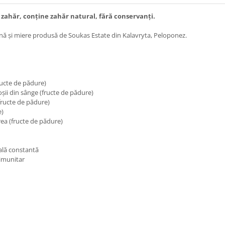
 zahăr, conține zahăr natural, fără conservanți.
tină și miere produsă de Soukas Estate din Kalavryta, Peloponez.
fructe de pădure)
oșii din sânge (fructe de pădure)
(fructe de pădure)
e)
rea (fructe de pădure)
ială constantă
 imunitar