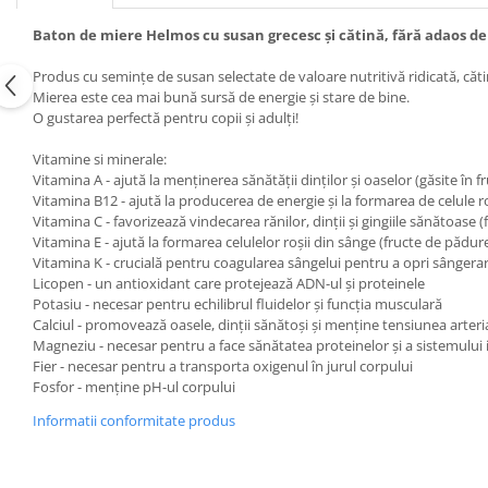
Baton de miere Helmos cu susan grecesc și cătină, fără adaos de
Produs cu semințe de susan selectate de valoare nutritivă ridicată, că
Mierea este cea mai bună sursă de energie și stare de bine.
O gustarea perfectă pentru copii și adulți!
Vitamine si minerale:
Vitamina A - ajută la menținerea sănătății dinților și oaselor (găsite în 
Vitamina B12 - ajută la producerea de energie și la formarea de celule r
Vitamina C - favorizează vindecarea rănilor, dinții și gingiile sănătoase 
Vitamina E - ajută la formarea celulelor roșii din sânge (fructe de pădur
Vitamina K - crucială pentru coagularea sângelui pentru a opri sângera
Licopen - un antioxidant care protejează ADN-ul și proteinele
Potasiu - necesar pentru echilibrul fluidelor și funcția musculară
Calciul - promovează oasele, dinții sănătoși și menține tensiunea arter
Magneziu - necesar pentru a face sănătatea proteinelor și a sistemului
Fier - necesar pentru a transporta oxigenul în jurul corpului
Fosfor - menține pH-ul corpului
Informatii conformitate produs