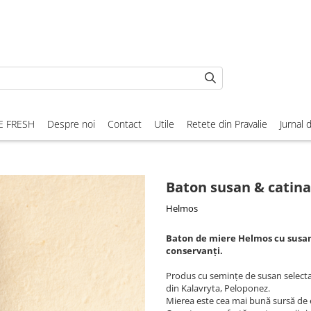
E FRESH
Despre noi
Contact
Utile
Retete din Pravalie
Jurnal 
Baton susan & catina
Helmos
Baton de miere Helmos cu susan 
conservanți.
Produs cu semințe de susan selectat
din Kalavryta, Peloponez.
Mierea este cea mai bună sursă de e