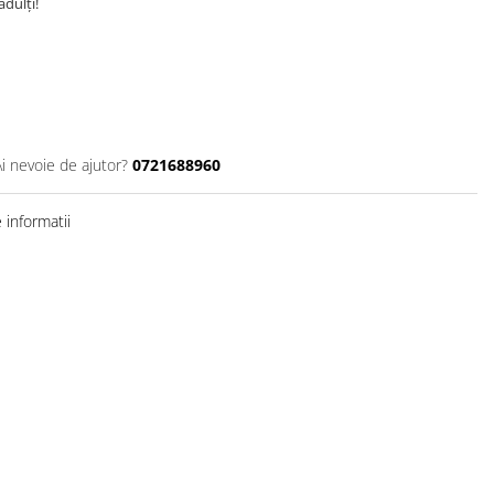
adulți!
Ai nevoie de ajutor?
0721688960
informatii