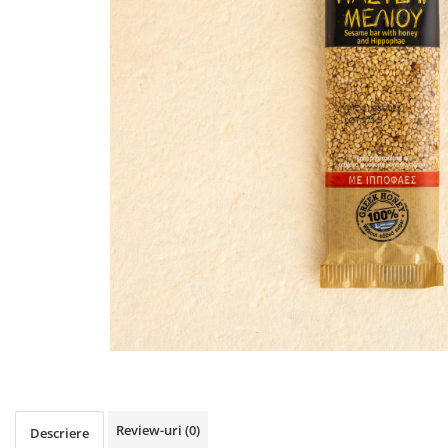
PASTE
CREME ȘI PASTE TARTINABILE
CONDIMENTE
CEAIURI GRECEȘTI
CIOCOLATĂ ȘI CACAO
HEALTHY SNACKS
SUPERALIMENTE
LACTATE
BACANIE
PRODUSE ECO / ORGANICE
PRODUSE ROMÂNEȘTI
COSMETICE
REMEDII NATURISTE
TOATE PRODUSELE
Review-uri
(0)
Descriere