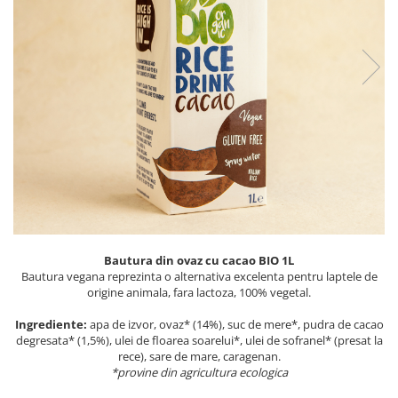
PASTE
CREME ȘI PASTE TARTINABILE
CONDIMENTE
CEAIURI GRECEȘTI
CIOCOLATĂ ȘI CACAO
HEALTHY SNACKS
SUPERALIMENTE
LACTATE
BACANIE
PRODUSE ECO / ORGANICE
PRODUSE ROMÂNEȘTI
Bautura din ovaz cu cacao BIO 1L
COSMETICE
Bautura vegana reprezinta o alternativa excelenta pentru laptele de
origine animala, fara lactoza, 100% vegetal.
REMEDII NATURISTE
Ingrediente:
apa de izvor, ovaz* (14%), suc de mere*, pudra de cacao
TOATE PRODUSELE
degresata* (1,5%), ulei de floarea soarelui*, ulei de sofranel* (presat la
rece), sare de mare, caragenan.
*provine din agricultura ecologica