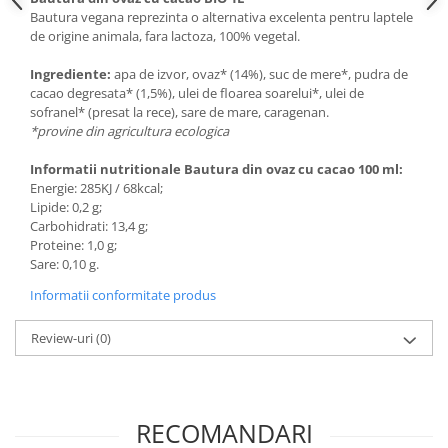
Bautura vegana reprezinta o alternativa excelenta pentru laptele
de origine animala, fara lactoza, 100% vegetal.
Ingrediente:
apa de izvor, ovaz* (14%), suc de mere*, pudra de
cacao degresata* (1,5%), ulei de floarea soarelui*, ulei de
sofranel* (presat la rece), sare de mare, caragenan.
*provine din agricultura ecologica
Informatii nutritionale Bautura din ovaz cu cacao 100 ml:
Energie: 285KJ / 68kcal;
Lipide: 0,2 g;
Carbohidrati: 13,4 g;
Proteine: 1,0 g;
Sare: 0,10 g.
Informatii conformitate produs
Review-uri
(0)
RECOMANDARI