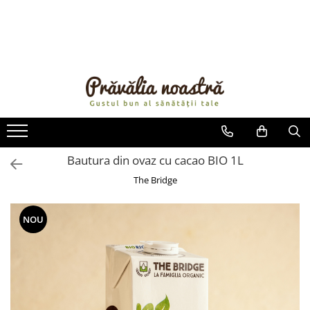
PRODUSE
NOUTĂȚI
ALIMENTE
ULEIURI ȘI UNTURI
MĂSLINE
NUCI ȘI SEMINȚE
Bautura din ovaz cu cacao BIO 1L
FRUCTE DESHIDRATATE
The Bridge
ÎNDULCITORI NATURALI / MIERE
FRUCTE LA CONSERVĂ
NOU
OȚETURI ȘI SOSURI
SOSURI
FĂINĂ FĂRĂ GLUTEN
BĂUTURI / LAPTE VEGETAL
OREZ ȘI CEREALE