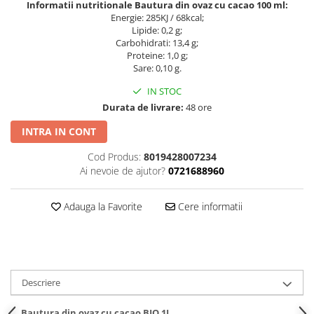
Informatii nutritionale Bautura din ovaz cu cacao 100 ml:
Energie: 285KJ / 68kcal;
Lipide: 0,2 g;
Carbohidrati: 13,4 g;
Proteine: 1,0 g;
Sare: 0,10 g.
IN STOC
Durata de livrare:
48 ore
INTRA IN CONT
Cod Produs:
8019428007234
Ai nevoie de ajutor?
0721688960
Adauga la Favorite
Cere informatii
Descriere
Bautura din ovaz cu cacao BIO 1L