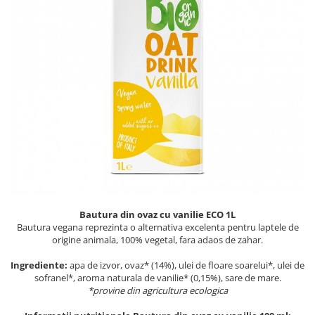
PASTE
CREME ȘI PASTE TARTINABILE
CONDIMENTE
CEAIURI GRECEȘTI
CIOCOLATĂ ȘI CACAO
HEALTHY SNACKS
SUPERALIMENTE
LACTATE
BACANIE
PRODUSE ECO / ORGANICE
PRODUSE ROMÂNEȘTI
Bautura din ovaz cu vanilie ECO 1L
COSMETICE
Bautura vegana reprezinta o alternativa excelenta pentru laptele de
REMEDII NATURISTE
origine animala, 100% vegetal, fara adaos de zahar.
TOATE PRODUSELE
Ingrediente:
apa de izvor, ovaz* (14%), ulei de floare soarelui*, ulei de
sofranel*, aroma naturala de vanilie* (0,15%), sare de mare.
*provine din agricultura ecologica