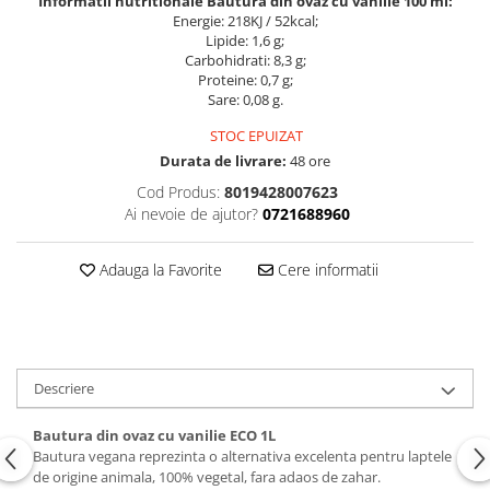
Informatii nutritionale Bautura din ovaz cu vanilie 100 ml:
Energie: 218KJ / 52kcal;
Lipide: 1,6 g;
Carbohidrati: 8,3 g;
Proteine: 0,7 g;
Sare: 0,08 g.
STOC EPUIZAT
Durata de livrare:
48 ore
Cod Produs:
8019428007623
Ai nevoie de ajutor?
0721688960
Adauga la Favorite
Cere informatii
Descriere
Bautura din ovaz cu vanilie ECO 1L
Bautura vegana reprezinta o alternativa excelenta pentru laptele
de origine animala, 100% vegetal, fara adaos de zahar.