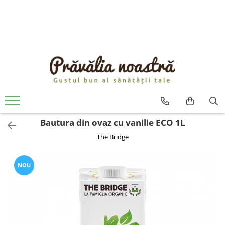
PRODUSE
NOUTĂȚI
ALIMENTE
ULEIURI ȘI UNTURI
MĂSLINE
NUCI ȘI SEMINȚE
Bautura din ovaz cu vanilie ECO 1L
FRUCTE DESHIDRATATE
The Bridge
ÎNDULCITORI NATURALI / MIERE
FRUCTE LA CONSERVĂ
OȚETURI ȘI SOSURI
NOU
SOSURI
FĂINĂ FĂRĂ GLUTEN
BĂUTURI / LAPTE VEGETAL
OREZ ȘI CEREALE