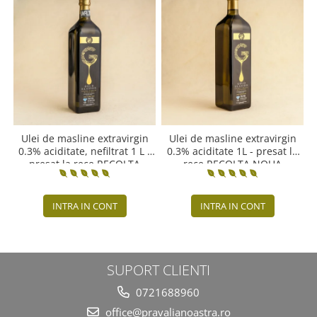
Ulei de masline extravirgin
Ulei de masline extravirgin
0.3% aciditate, nefiltrat 1 L -
0.3% aciditate 1L - presat la
presat la rece RECOLTA
rece RECOLTA NOUA
NOUA
INTRA IN CONT
INTRA IN CONT
SUPORT CLIENTI
0721688960
office@pravalianoastra.ro