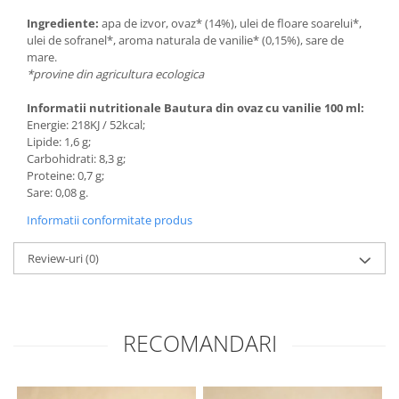
Ingrediente:
apa de izvor, ovaz* (14%), ulei de floare soarelui*,
ulei de sofranel*, aroma naturala de vanilie* (0,15%), sare de
mare.
*provine din agricultura ecologica
Informatii nutritionale Bautura din ovaz cu vanilie 100 ml:
Energie: 218KJ / 52kcal;
Lipide: 1,6 g;
Carbohidrati: 8,3 g;
Proteine: 0,7 g;
Sare: 0,08 g.
Informatii conformitate produs
Review-uri
(0)
RECOMANDARI