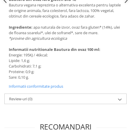
Bautura vegana reprezinta o alternativa excelenta pentru laptele
de origine animala, fara colesterol, fara lactoza, 100% vegetal,
obtinut din cereale ecologice, fara adaos de zahar.
Ingrediente:
apa naturala de izvor, ovaz fara gluten* (14%), ulei
de floarea soarelui*, ulei de sofranel*, sare de mare.
*provine din agricultura ecologica
Informatii nutritionale Bautura din ovaz 100 ml:
Energie: 195KJ / 46kcal;
Lipide: 1,6 g;
Carbohidrati: 7,1 g;
Proteine: 0,9 g;
Sare: 0,10 g.
Informatii conformitate produs
Review-uri
(0)
RECOMANDARI