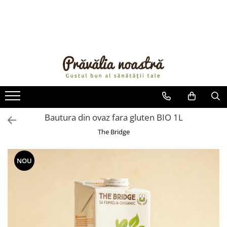
PRODUSE
NOUTĂȚI
ALIMENTE
ULEIURI ȘI UNTURI
MĂSLINE
NUCI ȘI SEMINȚE
Bautura din ovaz fara gluten BIO 1L
FRUCTE DESHIDRATATE
The Bridge
ÎNDULCITORI NATURALI / MIERE
FRUCTE LA CONSERVĂ
NOU
OȚETURI ȘI SOSURI
SOSURI
FĂINĂ FĂRĂ GLUTEN
BĂUTURI / LAPTE VEGETAL
OREZ ȘI CEREALE