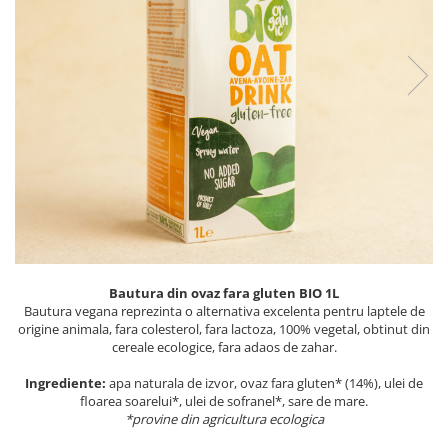
PASTE
CREME ȘI PASTE TARTINABILE
CONDIMENTE
CEAIURI GRECEȘTI
CIOCOLATĂ ȘI CACAO
HEALTHY SNACKS
SUPERALIMENTE
LACTATE
BACANIE
PRODUSE ECO / ORGANICE
PRODUSE ROMÂNEȘTI
Bautura din ovaz fara gluten BIO 1L
COSMETICE
Bautura vegana reprezinta o alternativa excelenta pentru laptele de
origine animala, fara colesterol, fara lactoza, 100% vegetal, obtinut din
REMEDII NATURISTE
cereale ecologice, fara adaos de zahar.
TOATE PRODUSELE
Ingrediente:
apa naturala de izvor, ovaz fara gluten* (14%), ulei de
floarea soarelui*, ulei de sofranel*, sare de mare.
*provine din agricultura ecologica