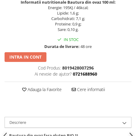
Informatii nutritionale Bautura din ovaz 100 ml:
Energie: 195KJ / 46kcal;
Lipide: 1,6 g;
Carbohidrati: 7,1 g;
Proteine: 0,9 g;
Sare: 0,10 g.
IN STOC
Durata de livrare:
48 ore
INTRA IN CONT
Cod Produs:
8019428007296
Ai nevoie de ajutor?
0721688960
Adauga la Favorite
Cere informatii
Descriere
Bautura din ovaz fara gluten BIO 1L