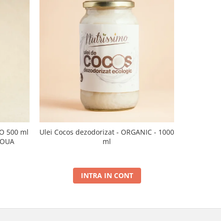
CO 500 ml
Ulei Cocos dezodorizat - ORGANIC - 1000
Ulei de sus
NOUA
ml
INTRA IN CONT