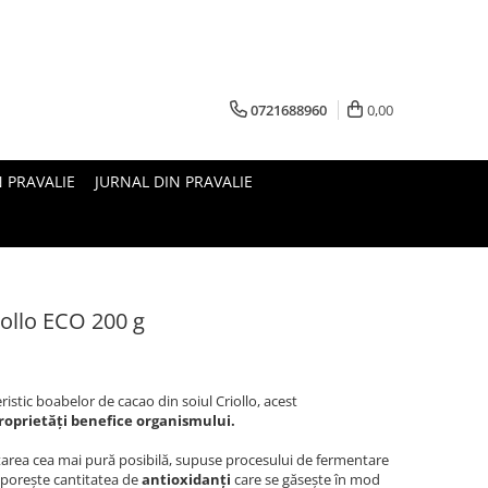
0721688960
0,00
N PRAVALIE
JURNAL DIN PRAVALIE
ollo ECO 200 g
istic boabelor de cacao din soiul Criollo, acest
roprietăți benefice organismului.
tarea cea mai pură posibilă, supuse procesului de fermentare
 sporește cantitatea de
antioxidanți
care se găsește în mod