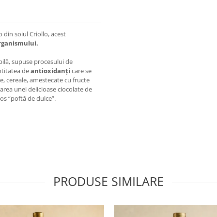
din soiul Criollo, acest
rganismului.
bilă, supuse procesului de
ntitatea de
antioxidanți
care se
te, cereale, amestecate cu fructe
area unei delicioase ciocolate de
os “poftă de dulce”.
PRODUSE SIMILARE