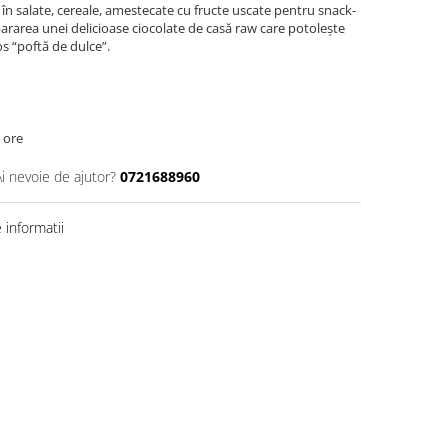
 în salate, cereale, amestecate cu fructe uscate pentru snack-
pararea unei delicioase ciocolate de casă raw care potolește
s “poftă de dulce”.
 ore
Ai nevoie de ajutor?
0721688960
informatii