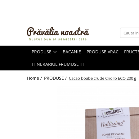
PRODUSE
NOUTĂȚI
ALIMENTE
PRODUSE
BACANIE
PRODUSE VRAC
FRUCTE
ULEIURI ȘI UNTURI
MĂSLINE
ITINERARIUL FRUMUSETII
NUCI ȘI SEMINȚE
FRUCTE DESHIDRATATE
Home /
PRODUSE /
Cacao boabe crude Criollo ECO 200 g
ÎNDULCITORI NATURALI / MIERE
FRUCTE LA CONSERVĂ
OȚETURI ȘI SOSURI
SOSURI
FĂINĂ FĂRĂ GLUTEN
BĂUTURI / LAPTE VEGETAL
OREZ ȘI CEREALE