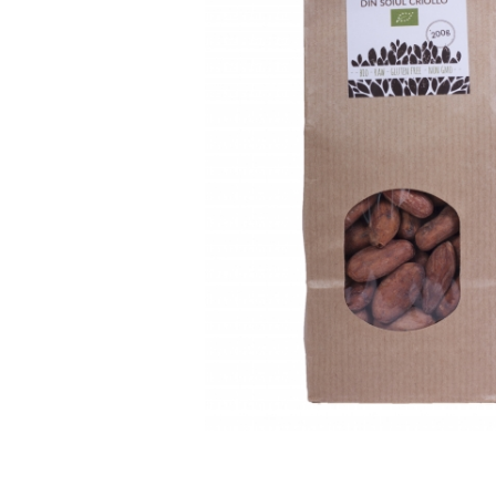
PASTE
CREME ȘI PASTE TARTINABILE
CONDIMENTE
CEAIURI GRECEȘTI
CIOCOLATĂ ȘI CACAO
HEALTHY SNACKS
SUPERALIMENTE
LACTATE
BACANIE
PRODUSE ECO / ORGANICE
PRODUSE ROMÂNEȘTI
COSMETICE
REMEDII NATURISTE
TOATE PRODUSELE