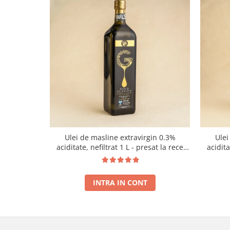
Ulei de masline extravirgin 0.3%
Ulei
aciditate, nefiltrat 1 L - presat la rece
acidit
RECOLTA NOUA
INTRA IN CONT